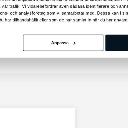
Manuell inställning av ratt
vår trafik. Vi vidarebefordrar även sådana identifierare och anna
LED-bakljus
nnons- och analysföretag som vi samarbetar med. Dessa kan i sin
har tillhandahållit eller som de har samlat in när du har använt 
Läderkläddratt (konstläder)
Trådlös mobilladdare - Qi-std
Vehicle to Load (V2L)
Dödavinkelvarning kamera
Anpassa
Parkeringssensor-fram-sida-bak