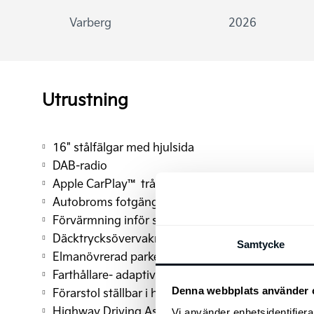
Varberg
2026
Utrustning
16" stålfälgar med hjulsida
DAB-radio
Apple CarPlay™ trådlös
Autobroms fotgängare
Förvärmning inför snabbladdning
Däcktrycksövervakning
Samtycke
Elmanövrerad parkeringsbroms
Farthållare- adaptiv med stop & go
Denna webbplats använder 
Förarstol ställbar i höjdled
Highway Driving Assist
Vi använder enhetsidentifierar