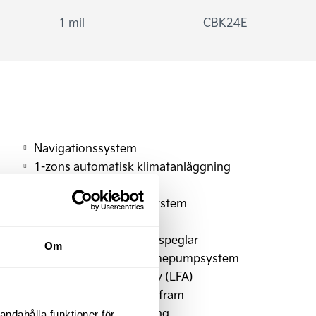
1 mil
CBK24E
Navigationssystem
1-zons automatisk klimatanläggning
Armstöd förarstol
Batteriuppvärmningssystem
Däckreparationssats
Uppvärmbara sidobackspeglar
Om
Energibesparande värmepumpsystem
Filkörningssystem-aktiv (LFA)
Förvaringsfack i golvet fram
Kia Connect uppkoppling
andahålla funktioner för