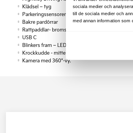
Klädsel – tyg
sociala medier och analysera 
Parkeringssensorer fram&bak
till de sociala medier och a
med annan information som du 
Bakre pardörrar
Rattpaddlar- bromsenergiåtervinning
USB C
Blinkers fram – LED
Krockkudde - mitten fram
Kamera med 360°-vy.