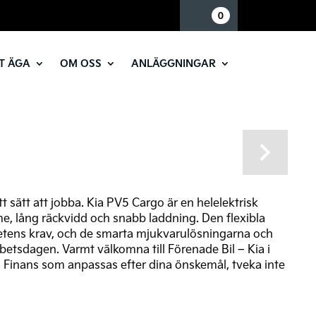
Mina sidor
0
T ÄGA
OM OSS
ANLÄGGNINGAR
Next
t sätt att jobba. Kia PV5 Cargo är en helelektrisk
, lång räckvidd och snabb laddning. Den flexibla
hetens krav, och de smarta mjukvarulösningarna och
arbetsdagen. Varmt välkomna till Förenade Bil – Kia i
ia Finans som anpassas efter dina önskemål, tveka inte