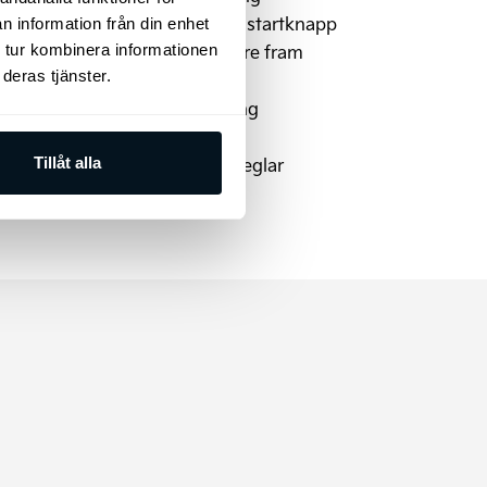
Nyckelfritt system med startknapp
n information från din enhet
LED-reflektorstrålkastare fram
 tur kombinera informationen
deras tjänster.
Eluppvärmdratt
Driver Attention Warning
DC-laddning
Elinfällbara sidobackspeglar
Tillåt alla
Surround View Monitor