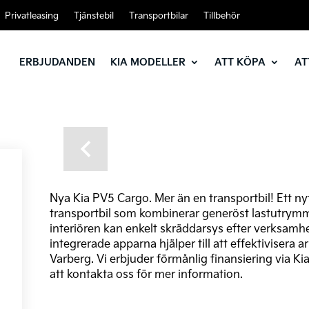
Privatleasing
Tjänstebil
Transportbilar
Tillbehör
ERBJUDANDEN
KIA MODELLER
ATT KÖPA
AT
Previous
Nya Kia PV5 Cargo. Mer än en transportbil! Ett nyt
transportbil som kombinerar generöst lastutrymme
interiören kan enkelt skräddarsys efter verksam
integrerade apparna hjälper till att effektivisera 
Varberg. Vi erbjuder förmånlig finansiering via K
att kontakta oss för mer information.