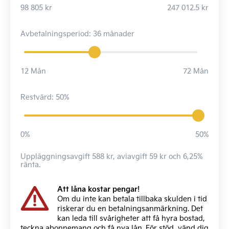
98 805 kr
247 012.5 kr
Avbetalningsperiod: 36 månader
12 Mån
72 Mån
Restvärd: 50%
0%
50%
Uppläggningsavgift 588 kr, aviavgift 59 kr och 6,25%
ränta.
Att låna kostar pengar!
Om du inte kan betala tillbaka skulden i tid
riskerar du en betalningsanmärkning. Det
kan leda till svårigheter att få hyra bostad,
teckna abonnemang och få nya lån. För stöd, vänd dig