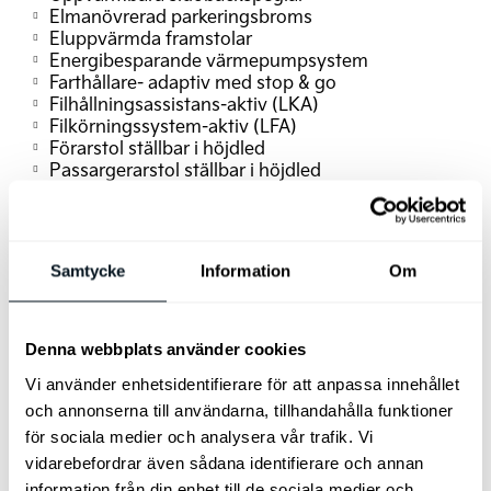
Elmanövrerad parkeringsbroms
Eluppvärmda framstolar
Energibesparande värmepumpsystem
Farthållare- adaptiv med stop & go
Filhållningsassistans-aktiv (LKA)
Filkörningssystem-aktiv (LFA)
Förarstol ställbar i höjdled
Passargerarstol ställbar i höjdled
Förvaringsfack i golvet fram
Highway Driving Assist
Immobilizer
Kia Connect uppkoppling
Klädsel – tyg
Manuell inställning av ratt
Samtycke
Information
Om
Nyckelfritt system med startknapp
Parkeringssensorer fram&bak
LED-bakljus
LED-reflektorstrålkastare fram
Bakre pardörrar
Läderkläddratt (konstläder)
Denna webbplats använder cookies
Eluppvärmdratt
Vi använder enhetsidentifierare för att anpassa innehållet
Rattpaddlar- bromsenergiåtervinning
Trådlös mobilladdare - Qi-std
och annonserna till användarna, tillhandahålla funktioner
Driver Attention Warning
USB C
för sociala medier och analysera vår trafik. Vi
Vehicle to Load (V2L)
DC-laddning
vidarebefordrar även sådana identifierare och annan
Blinkers fram – LED
information från din enhet till de sociala medier och