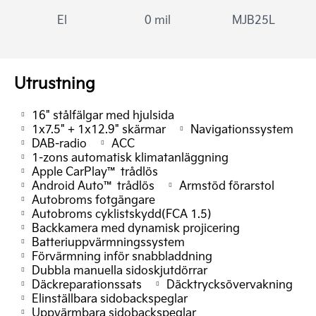
El
0 mil
MJB25L
Utrustning
16" stålfälgar med hjulsida
1x7.5" + 1x12.9" skärmar
Navigationssystem
DAB-radio
ACC
1-zons automatisk klimatanläggning
Apple CarPlay™ trådlös
Android Auto™ trådlös
Armstöd förarstol
Autobroms fotgängare
Autobroms cyklistskydd(FCA 1.5)
Backkamera med dynamisk projicering
Batteriuppvärmningssystem
Förvärmning inför snabbladdning
Dubbla manuella sidoskjutdörrar
Däckreparationssats
Däcktrycksövervakning
Elinställbara sidobackspeglar
Uppvärmbara sidobackspeglar