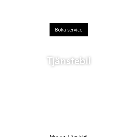
Boka service
Tjänstebil
Mer om tjänstebil