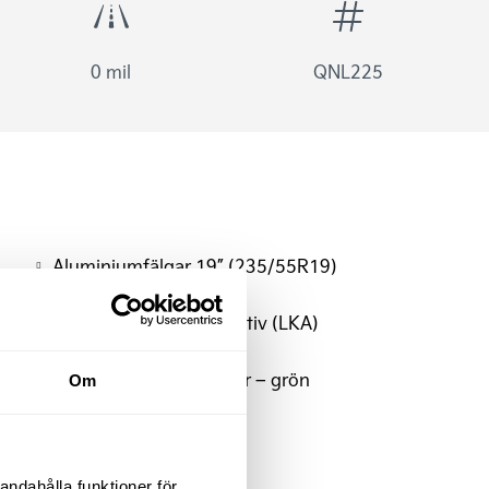
0 mil
QNL225
Aluminiumfälgar 19” (235/55R19)
Dödavinkelvarning
Filhållningsassistans aktiv (LKA)
Instrumentering
Klädsel Tyg/Veganläder – grön
Om
Eluppvärmd ratt
DAB-Radio
Nyckelfritt system
andahålla funktioner för