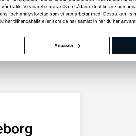
Regnsensor
vår trafik. Vi vidarebefordrar även sådana identifierare och anna
USB-laddare andra sätesraden
nnons- och analysföretag som vi samarbetar med. Dessa kan i sin
Elinställbar förarstol
har tillhandahållit eller som de har samlat in när du har använt 
Interiör stämningsbelysning
Mörktonade rutor
Eluppvärmda yttre sittplatser bak
Anpassa
teborg