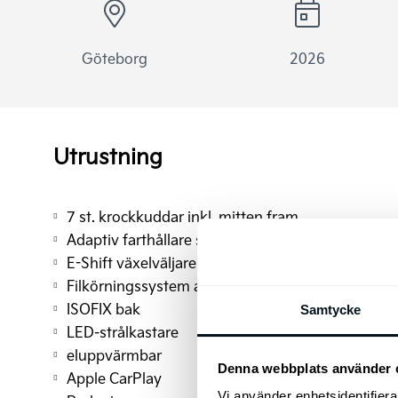
Göteborg
2026
Utrustning
7 st. krockkuddar inkl. mitten fram
Adaptiv farthållare stop & go
E-Shift växelväljare
Filkörningssystem aktivt (LFA)
ISOFIX bak
Samtycke
LED-strålkastare
eluppvärmbar
Denna webbplats använder 
Apple CarPlay
Vi använder enhetsidentifierar