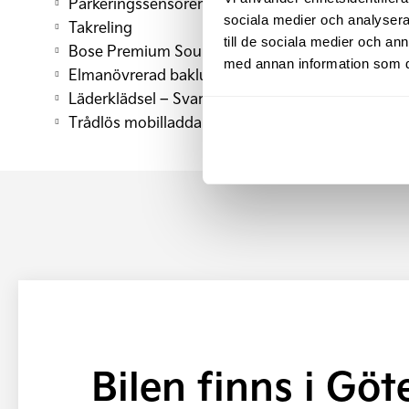
Parkeringssensorer fram & bak
sociala medier och analysera 
Takreling
till de sociala medier och a
Bose Premium Sound System
med annan information som du 
Elmanövrerad baklucka
Läderklädsel – Svart
Trådlös mobilladdare Qi-standard
Bilen finns i Gö