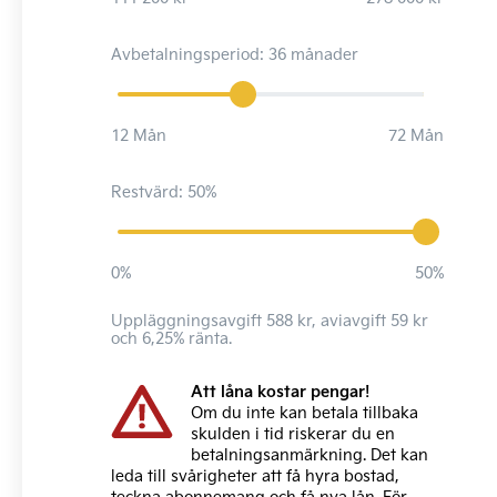
Avbetalningsperiod: 36 månader
12 Mån
72 Mån
Restvärd: 50%
0%
50%
Uppläggningsavgift 588 kr, aviavgift 59 kr
och 6,25% ränta.
Att låna kostar pengar!
Om du inte kan betala tillbaka
skulden i tid riskerar du en
betalningsanmärkning. Det kan
leda till svårigheter att få hyra bostad,
teckna abonnemang och få nya lån. För