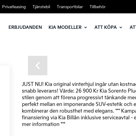
Privatleasing
Tjänstebil
Transportbilar
Tillbehör
ERBJUDANDEN
KIA MODELLER
ATT KÖPA
AT
Previous
JUST NU! Kia original vinterhjul ingår utan kostna
snabb leverans! Värde: 26 900 Kr Kia Sorento Plug
stilen genom att förena progressivt tänkande med
perfekt mellan en imponerande SUV-estetik och ett
kombinerar den robusthet med elegans. *** Kampanj
finansiering via Kia Billån inklusive serviceavta
mer information ***