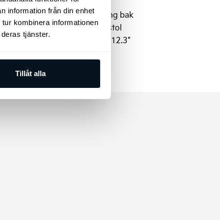
Skyltskanning
n information från din enhet
Automatisk nivåreglering bak
 tur kombinera informationen
Elinställbar passagerarstol
deras tjänster.
Instrumentering digital 12.3"
Solgardiner (2:a raden)
Tillåt alla