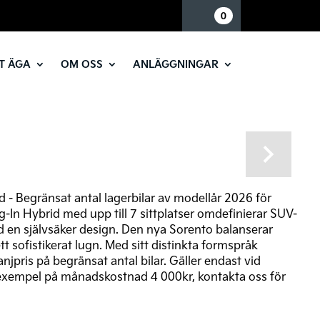
Mina sidor
0
T ÄGA
OM OSS
ANLÄGGNINGAR
Next
d - Begränsat antal lagerbilar av modellår 2026 för
-In Hybrid med upp till 7 sittplatser omdefinierar SUV-
 en självsäker design. Den nya Sorento balanserar
 sofistikerat lugn. Med sitt distinkta formspråk
pris på begränsat antal bilar. Gäller endast vid
l - exempel på månadskostnad 4 000kr, kontakta oss för