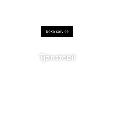
Boka service
Tjänstebil