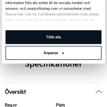
information från din enhet till de sociala medier och
Arnegårdsgatan 4, 431 49 Mölndal
annons- och analysföretag som vi samarbetar med.
Dessa kan i sin tur kombinera informationen med annan
031 – 797 35 10
information som du har tillhandahållit eller som de har
samlat in när du har använt deras tjänster.
Jag vill bli kontaktad av säljare
Tillåt alla
Anpassa
Specifikationer
Översikt
Reg.nr
Plats