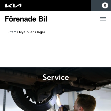
Mina sidor
0
Start
/
Nya bilar i lager
Service