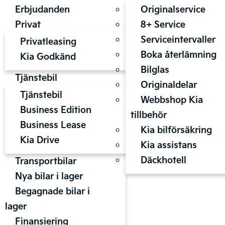
Erbjudanden
Originalservice
Privat
8+ Service
Serviceintervaller
Privatleasing
Boka återlämning
Kia Godkänd
Bilglas
Tjänstebil
Originaldelar
Tjänstebil
Webbshop Kia
Business Edition
tillbehör
Business Lease
Kia bilförsäkring
Kia Drive
Kia assistans
Däckhotell
Transportbilar
Nya bilar i lager
Begagnade bilar i
lager
Finansiering