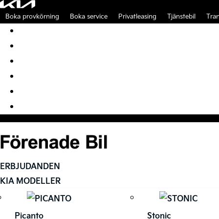
Boka provkörning
Boka service
Privatleasing
Tjänstebil
Tran
Boka provkörning
Boka service
Privatleasing
Tjänstebil
Transportbilar
Tillbehör
ERBJUDANDEN
KIA MODELLER
Picanto
Stonic