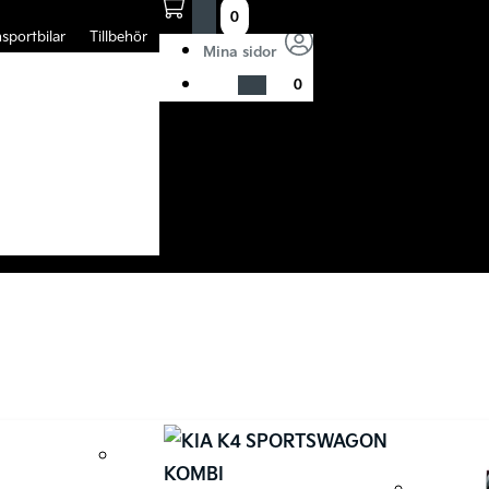
0
sportbilar
Tillbehör
Mina sidor
0