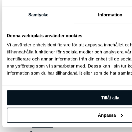
ATT ÄGA
ORIGINALSERVICE
Samtycke
Information
8+ SERVICE
SERVICEINTERVALLER
Denna webbplats använder cookies
BOKA ÅTERLÄMNING
Vi använder enhetsidentifierare för att anpassa innehållet oc
BILGLAS
tillhandahålla funktioner för sociala medier och analysera vår
ORIGINALDELAR
identifierare och annan information från din enhet till de soc
WEBBSHOP KIA TILLBEHÖR
analysföretag som vi samarbetar med. Dessa kan i sin tur 
KIA BILFÖRSÄKRING
information som du har tillhandahållit eller som de har samlat
KIA ASSISTANS
DÄCKHOTELL
Tillåt alla
OM OSS
OM OSS
Anpassa
OM KIA
NYHETER