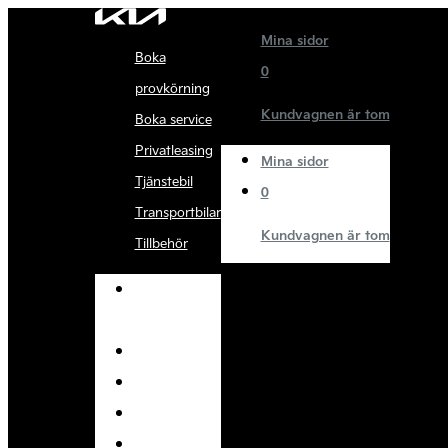
Mina sidor
Boka
0
provkörning
Kundvagnen är tom
Boka service
Privatleasing
Mina sidor
Tjänstebil
0
Transportbilar
Kundvagnen är tom
Tillbehör
Boka
provkörning
Boka service
Privatleasing
Tjänstebil
Transportbilar