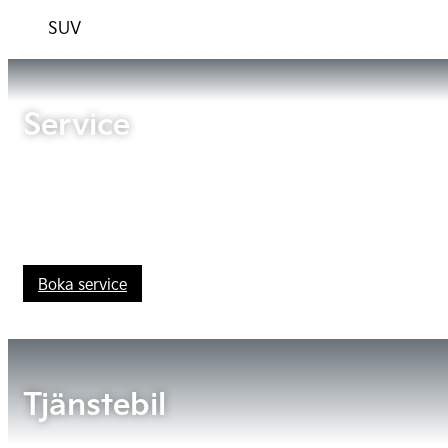
SUV
Service
Boka service
Tjänstebil