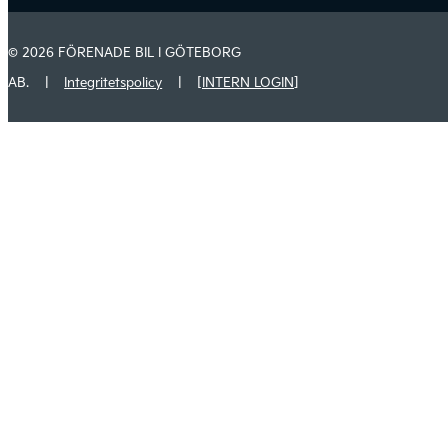
© 2026 FÖRENADE BIL I GÖTEBORG
AB.
|
Integritetspolicy
|
[INTERN LOGIN]