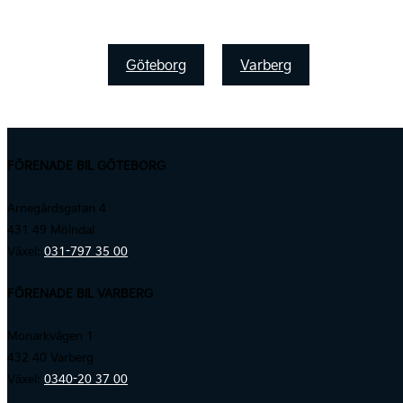
Göteborg
Varberg
FÖRENADE BIL GÖTEBORG
Arnegårdsgatan 4
431 49 Mölndal
Växel:
031-797 35 00
FÖRENADE BIL VARBERG
Monarkvägen 1
432 40 Varberg
Växel:
0340-20 37 00