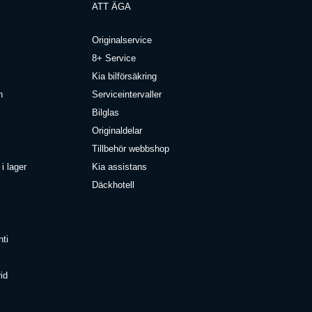
ATT ÄGA
Originalservice
8+ Service
Kia bilförsäkring
n
Serviceintervaller
Bilglas
Originaldelar
Tillbehör webbshop
i lager
Kia assistans
Däckhotell
nti
id