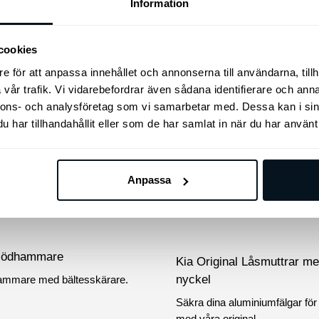
Information
r
295
kr
Lägg till i varukorg
Lägg till i varukorg
cookies
e för att anpassa innehållet och annonserna till användarna, tillh
vår trafik. Vi vidarebefordrar även sådana identifierare och anna
nnons- och analysföretag som vi samarbetar med. Dessa kan i sin
har tillhandahållit eller som de har samlat in när du har använt 
Anpassa
Nödhammare
Kia Original Låsmuttrar m
nyckel
mmare med bältesskärare.
Säkra dina aluminiumfälgar för 
med våra original