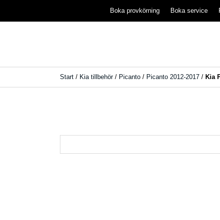
Boka provkörning
Boka service
Start
/
Kia tillbehör
/
Picanto
/
Picanto 2012-2017
/
Kia 