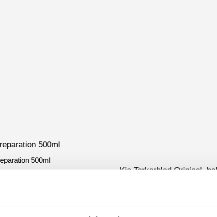
reparation 500ml
eparation 500ml
Kia Torkarblad Original, ba
Riskera inte dålig sikt, köp orig
Kia torkarblad för bakrutan! Ex
passform för din Kia-bil.