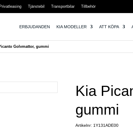
Privatleasing
Tjänstebil
Transportbilar
Tillbehör
ERBJUDANDEN
KIA MODELLER
ATT KÖPA
Picanto Golvmattor, gummi
Kia Pica
gummi
Artikelnr:
1Y131ADE00