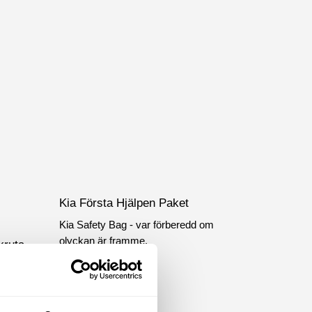
Kia Första Hjälpen Paket
Kia Safety Bag - var förberedd om
olyckan är framme.
kruta
inal
akt