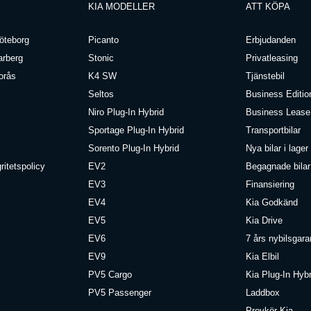
KIA MODELLER
ATT KÖPA
öteborg
Picanto
Erbjudanden
arberg
Stonic
Privatleasing
orås
K4 SW
Tjänstebil
Seltos
Business Editio
Niro Plug-In Hybrid
Business Lease
Sportage Plug-In Hybrid
Transportbilar
Sorento Plug-In Hybrid
Nya bilar i lager
ritetspolicy
EV2
Begagnade bilar 
EV3
Finansiering
EV4
Kia Godkänd
EV5
Kia Drive
EV6
7 års nybilsgara
EV9
Kia Elbil
PV5 Cargo
Kia Plug-In Hybr
PV5 Passenger
Laddbox
Provkör Kia