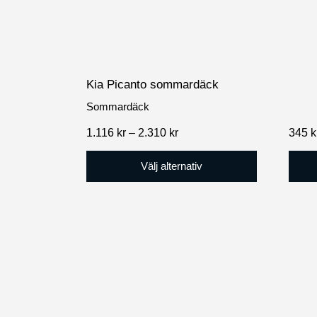
på
produktsidan
Kia Picanto sommardäck
Sommardäck
Prisintervall:
1.116
kr
–
2.310
kr
345
k
1.116 kr
till
Välj alternativ
2.310 kr