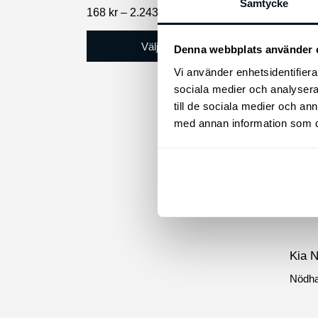
Samtycke
Prisintervall:
168
kr
–
2.243
kr
195
k
168 kr
till
Välj alternativ
Denna webbplats använder 
2.243 kr
Vi använder enhetsidentifierar
sociala medier och analysera 
till de sociala medier och a
Den
med annan information som du 
här
produkten
har
flera
varianter.
De
olika
Kia 
alternativen
Nödha
kan
väljas