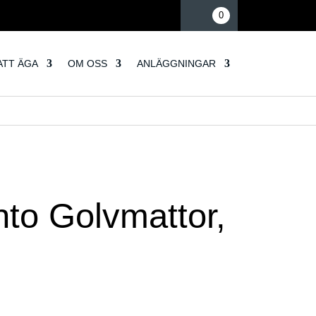
Mina sidor
0
ATT ÄGA
OM OSS
ANLÄGGNINGAR
nto Golvmattor,