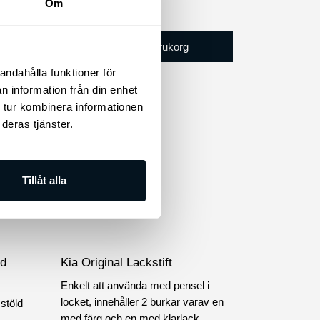
Om
465
kr
Lägg till i varukorg
andahålla funktioner för
n information från din enhet
 tur kombinera informationen
deras tjänster.
Tillåt alla
ed
Kia Original Lackstift
Enkelt att använda med pensel i
locket, innehåller 2 burkar varav en
stöld
med färg och en med klarlack.