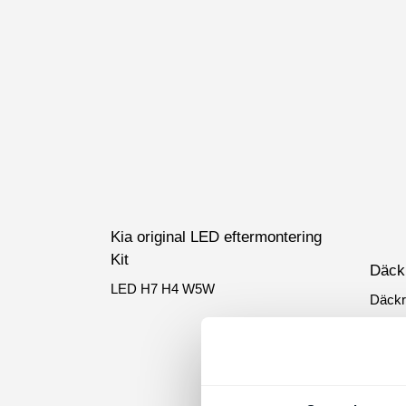
Den
här
produkten
har
flera
varianter.
De
Kia original LED eftermontering
olika
Kit
Däck
alternativen
LED H7 H4 W5W
kan
Däckr
väljas
på
produktsidan