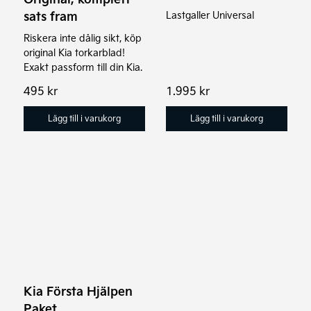
sats fram
Lastgaller Universal
Riskera inte dålig sikt, köp
original Kia torkarblad!
Exakt passform till din Kia.
495
kr
1.995
kr
Lägg till i varukorg
Lägg till i varukorg
Den
här
produkten
har
flera
varianter.
Kia Första Hjälpen
De
Paket