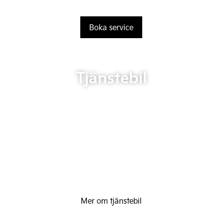
Boka service
Tjänstebil
Mer om tjänstebil