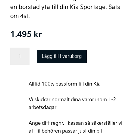
en borstad yta till din Kia Sportage. Sats
om 4st.
1.495
kr
Kia
Lägg till i varukorg
Sportage,
Instegslister
i
Alltid 100% passform till din Kia
borstad
stål
Vi skickar normalt dina varor inom 1-2
mängd
arbetsdagar
Ange ditt regnr. i kassan så säkerställer vi
att tillbehören passar just din bil