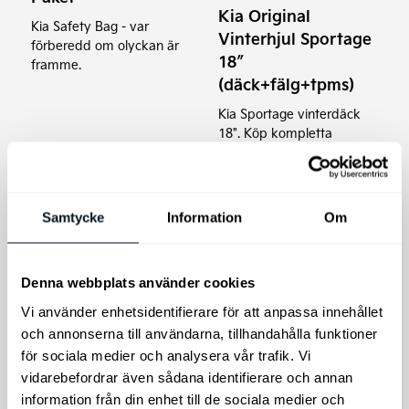
olika
Kia Original
alternativen
Kia Safety Bag - var
Vinterhjul Sportage
förberedd om olyckan är
kan
18″
framme.
väljas
(däck+fälg+tpms)
på
Kia Sportage vinterdäck
produktsidan
18". Köp kompletta
vinterhjul med tpms.
Prisin
465
kr
23.900
kr
–
24.900
kr
23.90
till
Samtycke
Information
Om
Lägg till i varukorg
Välj alternativ
24.90
Denna webbplats använder cookies
Vi använder enhetsidentifierare för att anpassa innehållet
och annonserna till användarna, tillhandahålla funktioner
för sociala medier och analysera vår trafik. Vi
vidarebefordrar även sådana identifierare och annan
information från din enhet till de sociala medier och