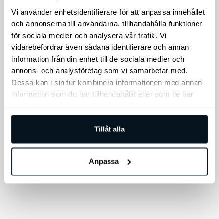
Vi använder enhetsidentifierare för att anpassa innehållet
och annonserna till användarna, tillhandahålla funktioner
Kia Sportage,
Kia Sportage,
för sociala medier och analysera vår trafik. Vi
Skyddsfolie för
Instegslister i
vidarebefordrar även sådana identifierare och annan
bakre stötfångaren
borstad stål
information från din enhet till de sociala medier och
annons- och analysföretag som vi samarbetar med.
Skyddar den övre ytan på
Modellanpassade
Dessa kan i sin tur kombinera informationen med annan
din bakre stötfångare från
instegslister i stål med en
information som du har tillhandahållit eller som de har
eventuella repor och skav.
borstad yta till din Kia
samlat in när du har använt deras tjänster.
Sportage. Sats om 4st.
595
kr
1.495
kr
Tillåt alla
Lägg till i varukorg
Lägg till i varukorg
Anpassa