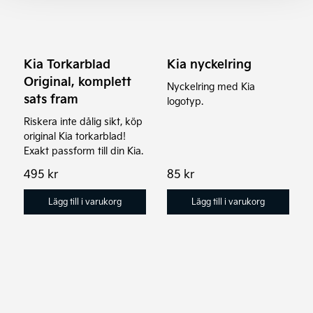
Kia Torkarblad
Kia nyckelring
Original, komplett
Nyckelring med Kia
sats fram
logotyp.
Riskera inte dålig sikt, köp
original Kia torkarblad!
Exakt passform till din Kia.
495
kr
85
kr
Lägg till i varukorg
Lägg till i varukorg
Den
här
produkten