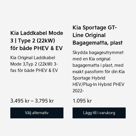
har
flera
varianter.
Kia Sportage GT-
De
Kia Laddkabel Mode
Line Original
olika
3 | Type 2 (22kW)
Bagagematta, plast
alternativen
för både PHEV & EV
Skydda bagageutrymmet
kan
Kia Original Laddkabel
med en Kia original
väljas
Mode 3,Typ 2 (22kW) 3-
bagagematta i plast, med
på
fas för både PHEV & EV
exakt passform för din Kia
produktsidan
Sportage Hybrid
HEV/Plug-In Hybrid PHEV
2022-
Prisintervall:
3.495
kr
–
3.795
kr
1.095
kr
3.495 kr
till
Välj alternativ
Lägg till i varukorg
3.795 kr