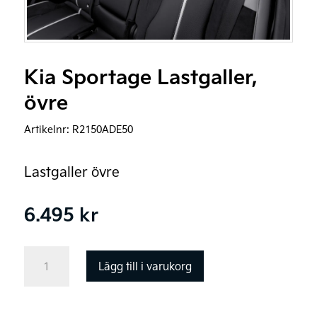
Kia Sportage Lastgaller,
övre
Artikelnr:
R2150ADE50
Lastgaller övre
6.495
kr
Kia
Lägg till i varukorg
Sportage
Lastgaller,