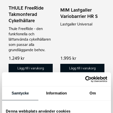
THULE FreeRide
MIM Lastgaller
Takmonterad
Variobarrier HR S
Cykelhållare
Lastgaller Universal
Thule FreeRide - den
funktionella och
lättanvända cykelhållaren
som passar alla
grundläggande behov.
1.249
kr
1.995
kr
Lägg till i varukorg
Lägg till i varukorg
Samtycke
Information
Om
Denna webbplats använder cookies