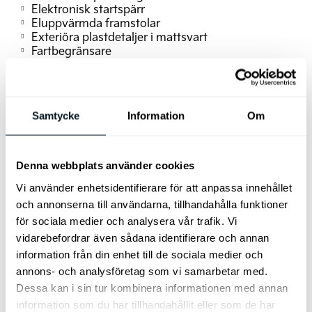
Elektronisk startspärr
Eluppvärmda framstolar
Exteriöra plastdetaljer i mattsvart
Fartbegränsare
Farthållare adaptiv med stop & go
Filhållningsassistans aktiv
Förarstol manuellt ställbar i höjd
Insynsskydd
Klädsel tyg (mörkgrå)
Samtycke
Information
Om
LED bakljus
LED reflektorstrålkastare fram
Ljuddämpande framruta
Luftutblås bak (golv)
Mode 3 kabel Typ 2 (3-fas)
Denna webbplats använder cookies
Nyckelfritt system med startknapp
Vi använder enhetsidentifierare för att anpassa innehållet
Parkeringssensorer fram och bak
Passagerarstol manuell
och annonserna till användarna, tillhandahålla funktioner
Ratt läderklädd (konstläder)
Eluppvärmd ratt
för sociala medier och analysera vår trafik. Vi
Rattpaddlar energiregenerering
vidarebefordrar även sådana identifierare och annan
Ryggstöd bak fäll-/delbart 60/40
Takreling
information från din enhet till de sociala medier och
Trötthetsvarnare
USB-C ladduttag
annons- och analysföretag som vi samarbetar med.
Värmepumpsystem
Vätskekylt batteri
Dessa kan i sin tur kombinera informationen med annan
information som du har tillhandahållit eller som de har