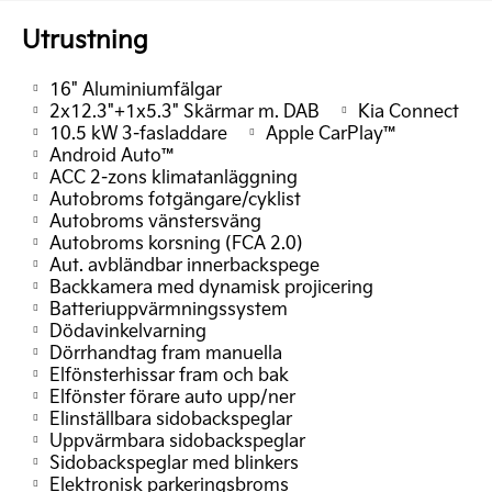
Utrustning
16" Aluminiumfälgar
2x12.3"+1x5.3" Skärmar m. DAB
Kia Connect
10.5 kW 3-fasladdare
Apple CarPlay™
Android Auto™
ACC 2-zons klimatanläggning
Autobroms fotgängare/cyklist
Autobroms vänstersväng
Autobroms korsning (FCA 2.0)
Aut. avbländbar innerbackspege
Backkamera med dynamisk projicering
Batteriuppvärmningssystem
Dödavinkelvarning
Dörrhandtag fram manuella
Elfönsterhissar fram och bak
Elfönster förare auto upp/ner
Elinställbara sidobackspeglar
Uppvärmbara sidobackspeglar
Sidobackspeglar med blinkers
Elektronisk parkeringsbroms