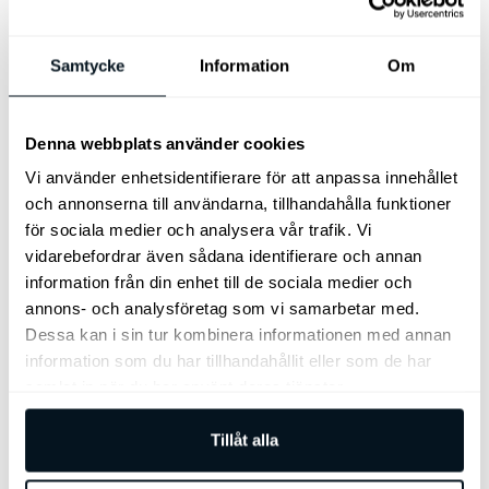
Samtycke
Information
Om
Denna webbplats använder cookies
Vi använder enhetsidentifierare för att anpassa innehållet
och annonserna till användarna, tillhandahålla funktioner
för sociala medier och analysera vår trafik. Vi
vidarebefordrar även sådana identifierare och annan
Gabriel Waldstam
information från din enhet till de sociala medier och
annons- och analysföretag som vi samarbetar med.
Företagsförsäljning
Dessa kan i sin tur kombinera informationen med annan
Tel:
0340-20 37 13
information som du har tillhandahållit eller som de har
Mob:
0720-88 12 66
samlat in när du har använt deras tjänster.
E-post
Tillåt alla