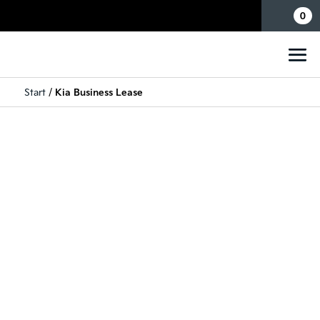
Mina sidor
0
Start
/
Kia Business Lease