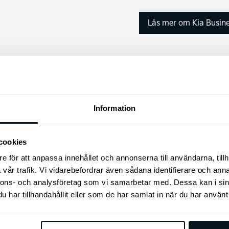
Läs mer om Kia Busine
nstebil – ett enklelt val!
Information
d i en ny Kia. Du kan alltid komplettera med Kia Originalti
 perfekt.
cookies
e för att anpassa innehållet och annonserna till användarna, tillh
vår trafik. Vi vidarebefordrar även sådana identifierare och anna
nnons- och analysföretag som vi samarbetar med. Dessa kan i sin
tebil
har tillhandahållit eller som de har samlat in när du har använt 
fert som passar din och ditt företags prisbild men du har möjl