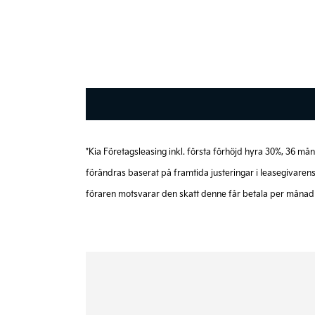
Kia Niro 1.6 Plug-In Hybri
*Kia Företagsleasing inkl. första förhöjd hyra 30%, 36 m
förändras baserat på framtida justeringar i leasegivar
föraren motsvarar den skatt denne får betala per månad 