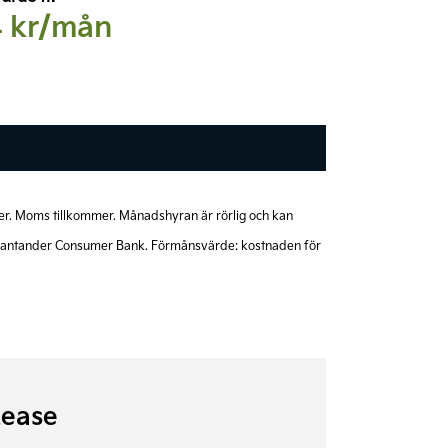
4 kr/mån
Förmånsvärde fr.**
mer. Moms tillkommer. Månadshyran är rörlig och kan
2.844 kr/mån
d Santander Consumer Bank. Förmånsvärde: kostnaden för
Lease