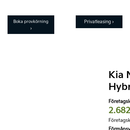
Privatleasing ›
Boka provkörning
›
Kia 
Hybr
Företagsl
2.68
Företags
Förmånsvä