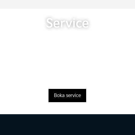
Service
Boka service