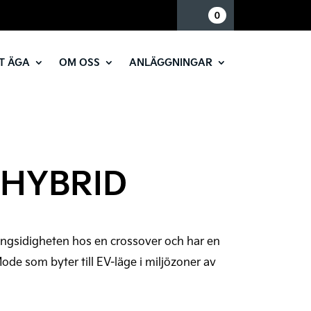
Mina sidor
0
T ÄGA
OM OSS
ANLÄGGNINGAR
 HYBRID
ngsidigheten hos en crossover och har en
de som byter till EV-läge i miljözoner av