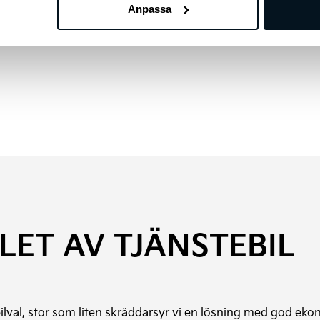
Anpassa
 eller köpa en laddbar tjänstebil. Här kan du jämföra kostn
ALET AV TJÄNSTEBIL
t bilval, stor som liten skräddarsyr vi en lösning med god ek