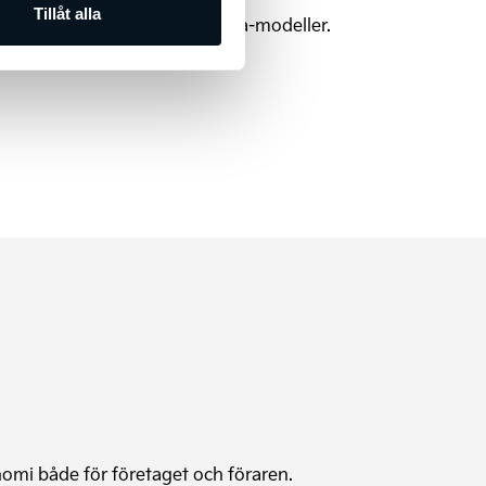
Tillåt alla
aderna mellan olika laddbar Kia-modeller.
onomi både för företaget och föraren.