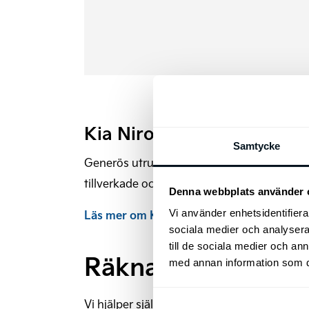
Kia Niro Plug-in Hybrid Tjä
Samtycke
Generös utrustning ingår alltid som standar
tillverkade och testade för att passa din bil
Denna webbplats använder 
Läs mer om Kia Niro Plug-In Hybrid ›
Vi använder enhetsidentifierar
sociala medier och analysera 
till de sociala medier och a
Räkna på din Tjäns
med annan information som du 
Vi hjälper självklart till att ta fram en of