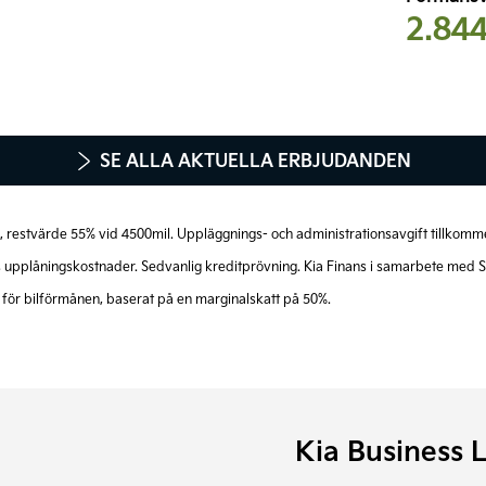
2.84
SE ALLA AKTUELLA ERBJUDANDEN
d Advance
Företagsleasing*
ån, restvärde 55% vid 4500mil. Uppläggnings- och administrationsavgift tillkom
2.682 kr/mån
ens upplåningskostnader. Sedvanlig kreditprövning. Kia Finans i samarbete me
Företagskampanj 410.646 kr
för bilförmånen, baserat på en marginalskatt på 50%.
LÄS MER
Kia Business 