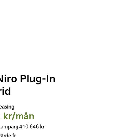
Niro Plug-In
id
easing
2 kr/mån
kampanj 410.646 kr
rde fr.