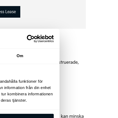
ss Lease
Om
llbehör efter behov som är konstruerade,
andahålla funktioner för
n information från din enhet
 tur kombinera informationen
deras tjänster.
igheten att själv räkna på hur du kan minska