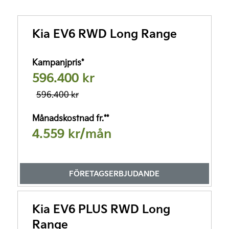
Kia EV6 RWD Long Range
Kampanjpris*
596.400 kr
596.400 kr
Månadskostnad fr.**
4.559 kr/mån
FÖRETAGSERBJUDANDE
Företagsleasing*
4.176 kr/mån
Kia EV6 PLUS RWD Long
Företagskampanj 548.688 kr
Range
Läs mer