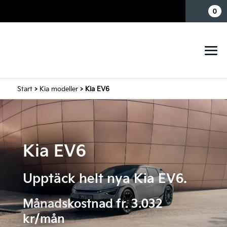
Mina sidor
0
Start
>
Kia modeller
> Kia EV6
Kia EV6
Upptäck helt nya Kia EV6.
Månadskostnad fr. 3.032
kr/mån