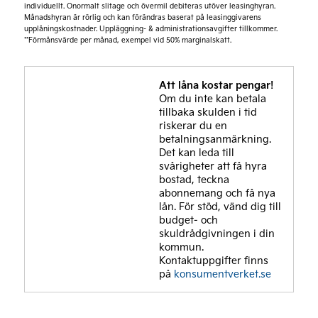
individuellt. Onormalt slitage och övermil debiteras utöver leasinghyran.
Månadshyran är rörlig och kan förändras baserat på leasinggivarens
Förmånsvärde fr.**
upplåningskostnader. Uppläggning- & administrationsavgifter tillkommer.
**Förmånsvärde per månad, exempel vid 50% marginalskatt.
3.502 kr/mån
*Kia Företagsleasing exkl. moms 36 månader, 20% första förhöjd
Att låna kostar pengar!
hyra, restvärde beroende på modell. Uppläggning- & aviavgifter
Om du inte kan betala
tillkommer. Månadshyran är rörlig och kan förändras baserat på
tillbaka skulden i tid
framtida justeringar i leasegivarens upplåningskostnader.
riskerar du en
**Förmånsvärde per månad, exempel vid 50% marginalskatt.
betalningsanmärkning.
Det kan leda till
svårigheter att få hyra
bostad, teckna
abonnemang och få nya
lån. För stöd, vänd dig till
budget- och
skuldrådgivningen i din
kommun.
Kontaktuppgifter finns
på
konsumentverket.se