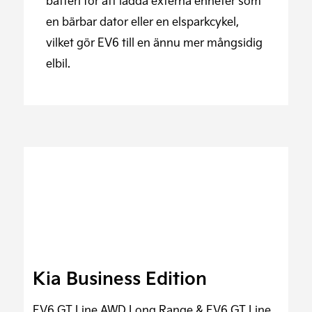
batteri för att ladda externa enheter som
en bärbar dator eller en elsparkcykel,
vilket gör EV6 till en ännu mer mångsidig
elbil.
Kia Business Edition
EV6 GT Line AWD Long Range & EV6 GT Line