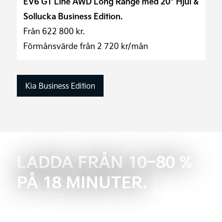
EV6 GT Line AWD Long Range med 20″ Hjul &
Sollucka
Business Edition.
Från
622 800
kr.
Förmånsvärde från
2 720
kr/mån
Kia Business Edition
LADDA FRÅN 10–80 %
PÅ 18 MINUTER.