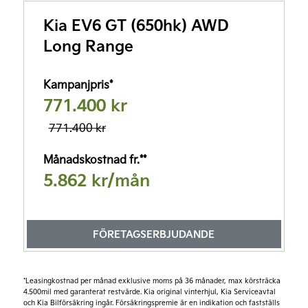
3.820 kr/mån
Kia EV6 GT (650hk) AWD
Företagskampanj 622.800 kr
Long Range
Läs mer
Förmånsvärde fr.**
Kampanjpris*
3.258 kr/mån
771.400 kr
771.400 kr
*Kia Företagsleasing exkl. moms 36 månader, 20% första förhöjd
hyra, restvärde beroende på modell. Uppläggning- & aviavgifter
tillkommer. Månadshyran är rörlig och kan förändras baserat på
Månadskostnad fr.**
framtida justeringar i leasegivarens upplåningskostnader.
**Förmånsvärde per månad, exempel vid 50% marginalskatt.
5.862 kr/mån
FÖRETAGSERBJUDANDE
Företagsleasing*
5.712 kr/mån
*Leasingkostnad per månad exklusive moms på 36 månader, max körsträcka
Företagskampanj 709.688 kr
4.500mil med garanterat restvärde. Kia original vinterhjul, Kia Serviceavtal
Läs mer
och Kia Bilförsäkring ingår. Försäkringspremie är en indikation och fastställs