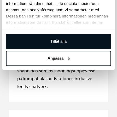
Kia Plug&Charge
information från din enhet till de sociala medier och
annons- och analysföretag som vi samarbetar med.
Med Kia Plug&Charge blir laddningen
Dessa kan i sin tur kombinera informationen med annan
information som du har tillhandahållit eller som de har
smidig och automatiserad. Koppla bara in
samlat in när du har använt deras tjänster.
laddkabeln, så hanteras betalningen
automatiskt – inget behov av kort eller
Tillåt alla
appar. Det enda som krävs är ett Kia
Charge-kontrakt. Tack vare den
Anpassa
avancerade tekniken får du en säker,
snabb och sömlös laddningsupplevelse
på kompatibla laddstationer, inklusive
Ionitys nätverk.