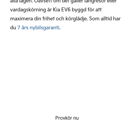
alla lägen. Oavsett om det gäller långresor eller
vardagskörning är Kia EV6 byggd för att
maximera din frihet och körglädje. Som alltid har
du
7 års nybilsgaranti
.
Provkör Kia EV6
Provkör nu