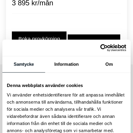
3 895 kr/mån
Boka provkörning
Intresseanmälan
Samtycke
Information
Om
Denna webbplats använder cookies
Vi använder enhetsidentifierare för att anpassa innehållet
Varberg
2027
Automat
och annonserna till användarna, tillhandahålla funktioner
för sociala medier och analysera vår trafik. Vi
vidarebefordrar även sådana identifierare och annan
information från din enhet till de sociala medier och
annons- och analysföretag som vi samarbetar med.
El
0 mil
XAM59Z