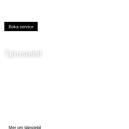
Boka service
Tjänstebil
Mer om tjänstebil