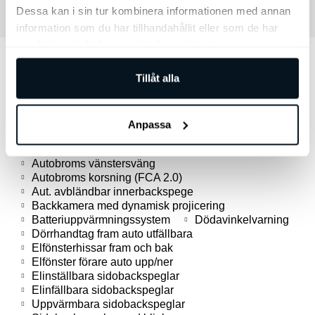
Dessa kan i sin tur kombinera informationen med annan
information som du har tillhandahållit eller som de har
samlat in när du har använt deras tjänster.
Utrustning
Tillåt alla
4-sits
18" Aluminiumfälgar
2x12.3"+1x5.3" Skärmar m. DAB
Kia Connect
10.5 kW 3-fasladdare
Apple CarPlay™
Anpassa
Android Auto™
ACC 2-zons klimatanläggning
Autobroms fotgängare/cyklist
Autobroms vänstersväng
Autobroms korsning (FCA 2.0)
Aut. avbländbar innerbackspege
Backkamera med dynamisk projicering
Batteriuppvärmningssystem
Dödavinkelvarning
Dörrhandtag fram auto utfällbara
Elfönsterhissar fram och bak
Elfönster förare auto upp/ner
Elinställbara sidobackspeglar
Elinfällbara sidobackspeglar
Uppvärmbara sidobackspeglar