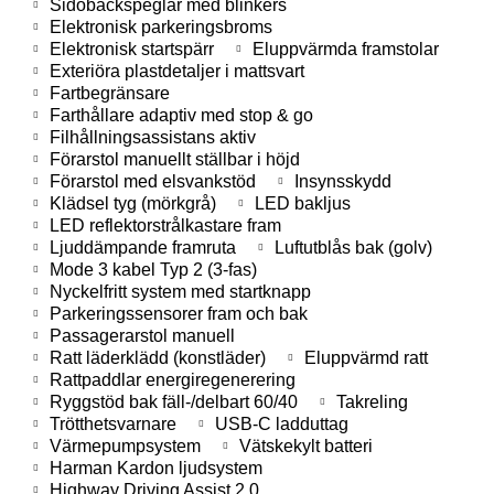
Sidobackspeglar med blinkers
Elektronisk parkeringsbroms
Elektronisk startspärr
Eluppvärmda framstolar
Exteriöra plastdetaljer i mattsvart
Fartbegränsare
Farthållare adaptiv med stop & go
Filhållningsassistans aktiv
Förarstol manuellt ställbar i höjd
Förarstol med elsvankstöd
Insynsskydd
Klädsel tyg (mörkgrå)
LED bakljus
LED reflektorstrålkastare fram
Ljuddämpande framruta
Luftutblås bak (golv)
Mode 3 kabel Typ 2 (3-fas)
Nyckelfritt system med startknapp
Parkeringssensorer fram och bak
Passagerarstol manuell
Ratt läderklädd (konstläder)
Eluppvärmd ratt
Rattpaddlar energiregenerering
Ryggstöd bak fäll-/delbart 60/40
Takreling
Trötthetsvarnare
USB-C ladduttag
Värmepumpsystem
Vätskekylt batteri
Harman Kardon ljudsystem
Highway Driving Assist 2.0