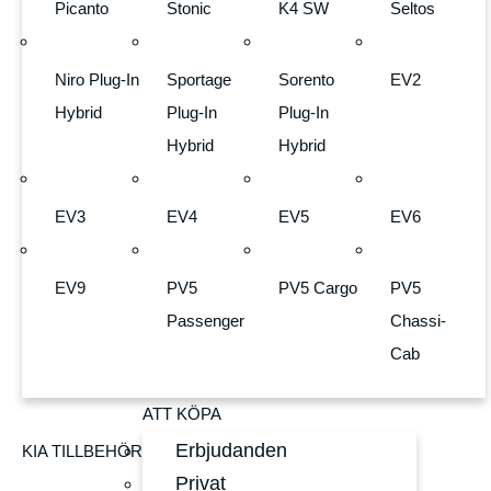
Picanto
Stonic
K4 SW
Seltos
Niro Plug-In
Sportage
Sorento
EV2
Hybrid
Plug-In
Plug-In
Hybrid
Hybrid
EV3
EV4
EV5
EV6
EV9
PV5
PV5 Cargo
PV5
Passenger
Chassi-
Cab
ATT KÖPA
Erbjudanden
KIA TILLBEHÖR
Privat