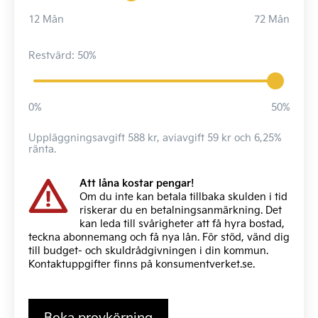
12 Mån
72 Mån
Restvärd: 50%
0%
50%
Uppläggningsavgift 588 kr, aviavgift 59 kr och 6,25%
ränta.
Att låna kostar pengar!
Om du inte kan betala tillbaka skulden i tid
riskerar du en betalningsanmärkning. Det
kan leda till svårigheter att få hyra bostad,
teckna abonnemang och få nya lån. För stöd, vänd dig
till budget- och skuldrådgivningen i din kommun.
Kontaktuppgifter finns på
konsumentverket.se
.
Boka provkörning