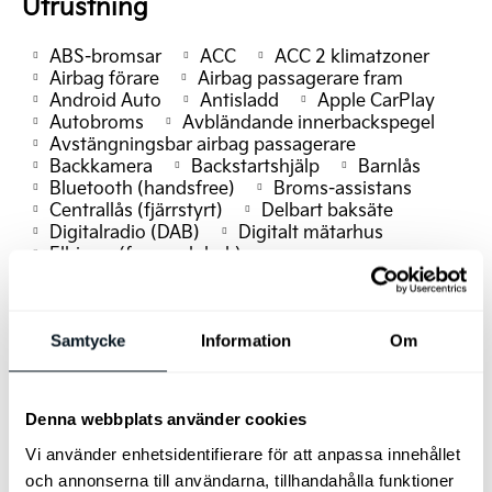
Utrustning
ABS-bromsar
ACC
ACC 2 klimatzoner
Airbag förare
Airbag passagerare fram
Android Auto
Antisladd
Apple CarPlay
Autobroms
Avbländande innerbackspegel
Avstängningsbar airbag passagerare
Backkamera
Backstartshjälp
Barnlås
Bluetooth (handsfree)
Broms-assistans
Centrallås (fjärrstyrt)
Delbart baksäte
Digitalradio (DAB)
Digitalt mätarhus
Elhissar (fram och bak)
Elinfällbara sidospeglar
Elstol förare
Elstol passagerare
Eluppvärmda sidospeglar
Euro 6
Euro NCAP 5
Fartbegränsare
Farthållare
Fällbara baksäten
Färddator
Samtycke
Information
Om
GPS
Head up-display
Helljusassistans
ISOFIX-fästen bak
Keyless
Körfilsassistans
LED Strålkastare
Denna webbplats använder cookies
Ljussensor
Läslampa
Motorvärmare (kupéuttag)
Vi använder enhetsidentifierare för att anpassa innehållet
Multifunktionsratt
Parkeringsassistans
och annonserna till användarna, tillhandahålla funktioner