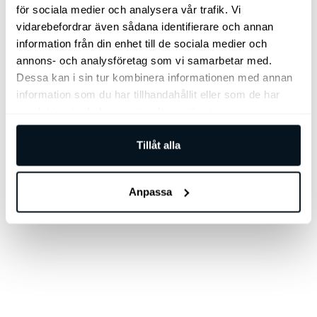
Parkeringssensorer (fram)
Rails
för sociala medier och analysera vår trafik. Vi
Rattvärme
Rear Traffic Alert
Regnsensor
vidarebefordrar även sådana identifierare och annan
Servostyrning
Sidoairbags
Sidokrockgardiner
Sminkspegel
information från din enhet till de sociala medier och
Sportratt
Start-/stoppfunktion
annons- och analysföretag som vi samarbetar med.
Startspärr
Stöldlarm
Svensksåld
Dessa kan i sin tur kombinera informationen med annan
Sätesvärme (bak)
Sätesvärme (fram)
information som du har tillhandahållit eller som de har
Taklucka
Tonade rutor
Touch-/Pekskärm
samlat in när du har använt deras tjänster.
Trådlös telefonladdare
Trötthetsvarnare
USB-uttag
Ventilerade säten fram
Yttertemperaturmätare
Tillåt alla
Anpassa