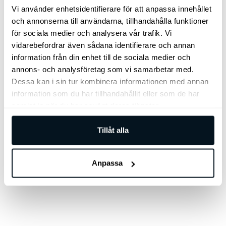
Konstläder klädsel "GT Line"
Vi använder enhetsidentifierare för att anpassa innehållet
Skjutbord mittkonsol fram
och annonserna till användarna, tillhandahålla funktioner
Tonade rutor från B-stolpen
V2L
för sociala medier och analysera vår trafik. Vi
Eluppvärmda platser bak
Aluminiumpedaler
vidarebefordrar även sådana identifierare och annan
Autobroms vid backning (PCA)
information från din enhet till de sociala medier och
Dödavinkelassistans med kamera
Exteriör & interiör GT Line design
annons- och analysföretag som vi samarbetar med.
Exeriöra plastdetaljer blanksvarta
Dessa kan i sin tur kombinera informationen med annan
Framstolar RELAXATION
information som du har tillhandahållit eller som de har
Fjärrstyrd parkeringsassistans
samlat in när du har använt deras tjänster.
Förarstol med minne
Harman Kardon® Ljudsystem
Head-Up Display
Klädsel
Tillåt alla
konstläder "GT Line"
Passagerarstol fram med elsvankstöd
Sollucka
Stämningsbelysning
Anpassa
Kamera med 360°-vy
Ventilerade stolar fram