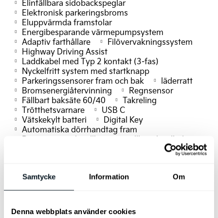
Elinfällbara sidobackspeglar
Elektronisk parkeringsbroms
Eluppvärmda framstolar
Energibesparande värmepumpsystem
Adaptiv farthållare
Filövervakningssystem
Highway Driving Assist
Laddkabel med Typ 2 kontakt (3-fas)
Nyckelfritt system med startknapp
Parkeringssensorer fram och bak
läderratt
Bromsenergiåtervinning
Regnsensor
Fällbart baksäte 60/40
Takreling
Trötthetsvarnare
USB C
Vätskekylt batteri
Digital Key
Automatiska dörrhandtag fram
Passagerarstol ställbar
ställbar i höjdled
Speglar i solskydden upplysta
Trådlös mobilladdare med Qi-std
Aut. avbländbar innerbackspegel
Samtycke
Information
Om
Digitala LED "Cube" – strålkastare
Elmanövrerad baklucka
Elmanövrerad förarstol
Förarstol med elsvankstöd
Denna webbplats använder cookies
LED bakljus (sida och baklucka)