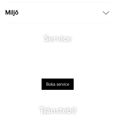
Miljö
Service
Boka service
Tjänstebil