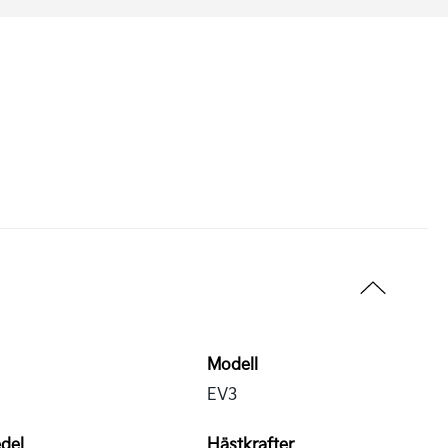
Modell
EV3
del
Hästkrafter