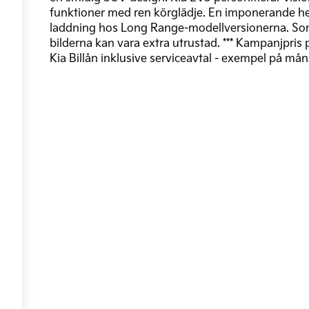
funktioner med ren körglädje. En imponerande hel
laddning hos Long Range-modellversionerna. Som al
bilderna kan vara extra utrustad. *** Kampanjpris p
Kia Billån inklusive serviceavtal - exempel på må