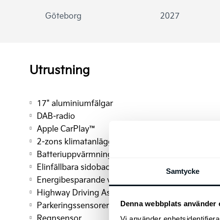
Göteborg
2027
Utrustning
17" aluminiumfälgar
DAB-radio
Apple CarPlay™
2-zons klimatanläggning
Batteriuppvärmningssystem
Elinfällbara sidobackspeglar
Samtycke
Energibesparande värmepumpsystem
Highway Driving Assist
Denna webbplats använder 
Parkeringssensorer fram och bak
Regnsensor
Vi använder enhetsidentifierar