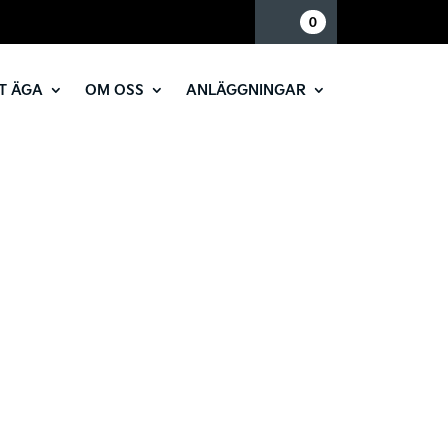
Mina sidor
0
T ÄGA
OM OSS
ANLÄGGNINGAR