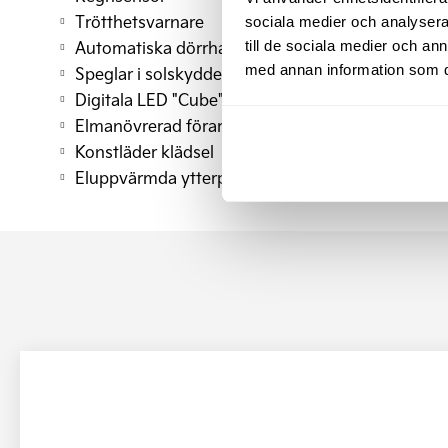
Trötthetsvarnare
sociala medier och analysera 
Automatiska dörrhandtag fram
till de sociala medier och a
med annan information som du 
Speglar i solskydden upplysta
Digitala LED "Cube" – strålkastare
Elmanövrerad förarstol
Konstläder klädsel
Eluppvärmda ytterplatser bak.