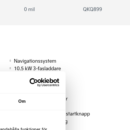
0 mil
QKQ899
Navigationssystem
10.5 kW 3-fasladdare
ACC
Backkamera
Elfönsterhissar
Eluppvärmda framstolar
Om
Filövervakningssystem
Nyckelfritt system med startknapp
Bromsenergiåtervinning
Takreling
andahålla funktioner för