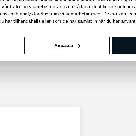
USB C
vår trafik. Vi vidarebefordrar även sådana identifierare och anna
Passagerarstol
nnons- och analysföretag som vi samarbetar med. Dessa kan i sin
har tillhandahållit eller som de har samlat in när du har använt 
Trådlös mobilladdare med Qi-std
Dödavinkelassistans
Förarstol med elsvankstöd
Tonade rutor från B-stolpen
Anpassa