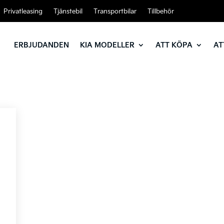
Privatleasing
Tjänstebil
Transportbilar
Tillbehör
ERBJUDANDEN
KIA MODELLER
ATT KÖPA
AT