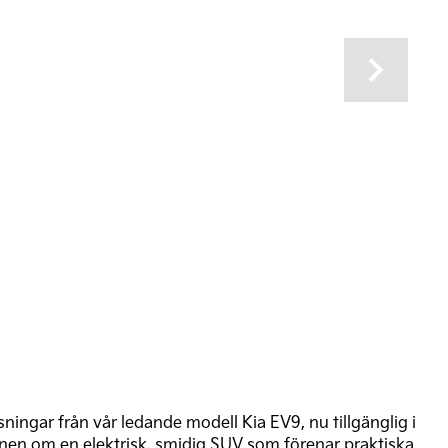
Next
ningar från vår ledande modell Kia EV9, nu tillgänglig i
onen om en elektrisk, smidig SUV som förenar praktiska