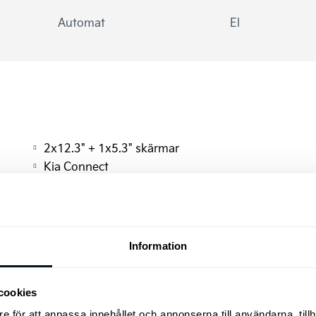
Automat
El
2x12.3" + 1x5.3" skärmar
Kia Connect
Android Auto™
Autobroms
Dödavinkelvarning
Elektronisk parkeringsbroms
Information
Adaptiv farthållare
Laddkabel med Typ 2 kontakt (3-fas)
cookies
läderratt
Fällbart baksäte 60/40
e för att anpassa innehållet och annonserna till användarna, tillh