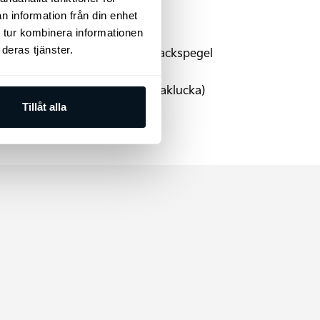
Vätskekylt batteri
n information från din enhet
ställbar i höjdled
 tur kombinera informationen
deras tjänster.
Aut. avbländbar innerbackspegel
Elmanövrerad baklucka
LED bakljus (sida och baklucka)
V2L
Tillåt alla