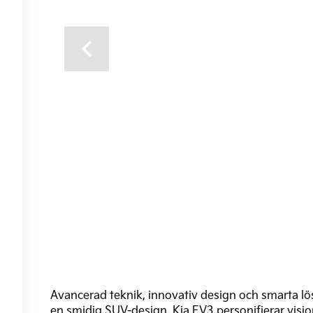
Previous
Avancerad teknik, innovativ design och smarta lös
en smidig SUV-design. Kia EV3 personifierar visi