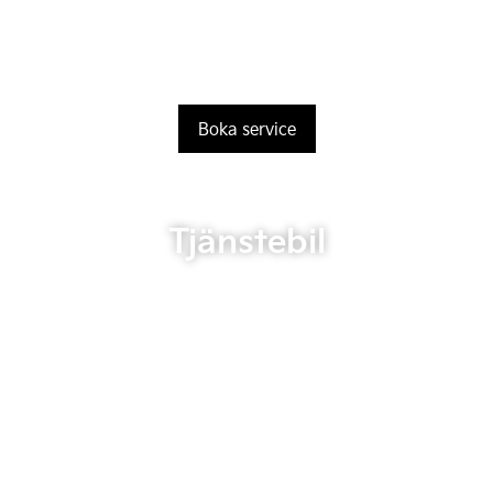
Boka service
Tjänstebil