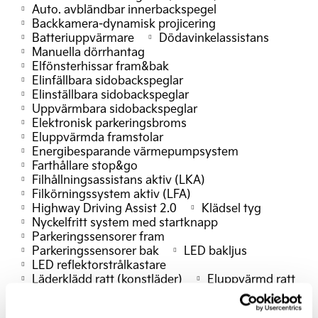
Auto. avbländbar innerbackspegel
Backkamera-dynamisk projicering
Batteriuppvärmare
Dödavinkelassistans
Manuella dörrhantag
Elfönsterhissar fram&bak
Elinfällbara sidobackspeglar
Elinställbara sidobackspeglar
Uppvärmbara sidobackspeglar
Elektronisk parkeringsbroms
Eluppvärmda framstolar
Energibesparande värmepumpsystem
Farthållare stop&go
Filhållningsassistans aktiv (LKA)
Filkörningssystem aktiv (LFA)
Highway Driving Assist 2.0
Klädsel tyg
Nyckelfritt system med startknapp
Parkeringssensorer fram
Parkeringssensorer bak
LED bakljus
LED reflektorstrålkastare
Läderklädd ratt (konstläder)
Eluppvärmd ratt
Rattpaddlar bromsenergi
Regnsensor
Fällbart baksäte 60/40
Takreling