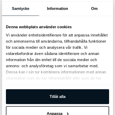
Tonade rutor från B-stolpen
Driver Attention Warning
USB C
Samtycke
Information
Om
Vätskekylt batteri
(DC-laddning)
Autobroms vid backning (PCA)
LED "Projektor" – stålkastare
Dynamisk välkomstbelysning
Denna webbplats använder cookies
Dödavinkelassistans med kamera
Vi använder enhetsidentifierare för att anpassa innehållet
Dörrhandtag automatiskt utfällbara
och annonserna till användarna, tillhandahålla funktioner
Elmanövrerad baklucka
Elmanövrerad förarstol
för sociala medier och analysera vår trafik. Vi
Exteriöra blanksvarta detaljer
vidarebefordrar även sådana identifierare och annan
Fjärrstyrd parkeringsassistans
(RSPA 2.0)
information från din enhet till de sociala medier och
Förarstol med elsvankstöd
Klädsel
annons- och analysföretag som vi samarbetar med.
tyg/ konstläder
Stämningsbelysning
Dessa kan i sin tur kombinera informationen med annan
Surround View Monitor
360°-vy
Trådlös mobilladdare (Qi)
information som du har tillhandahållit eller som de har
Ytterplatser bak - eluppvärmbara
samlat in när du har använt deras tjänster.
Vehicle to Load "mobil powerbank”
Förarstol med minne
Tillåt alla
Harman Kardon® Ljudsystem
Head-Up Display
Klädsel- konstläder
Passagerarstol elsvankstöd
Anpassa
Ventilerade stolar fram
Digital Key