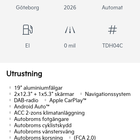
Göteborg
2026
Automat
El
0 mil
TDH04C
Utrustning
19" aluminiumfälgar
2x12.3" + 1x5.3" skärmar
Navigationssystem
DAB-radio
Apple CarPlay™
Android Auto™
ACC 2-zons klimatanläggning
Autobroms fotgängare
Autobroms cyklistskydd
Autobroms vänstersväng
Autobroms korsning
(FCA 2.0)