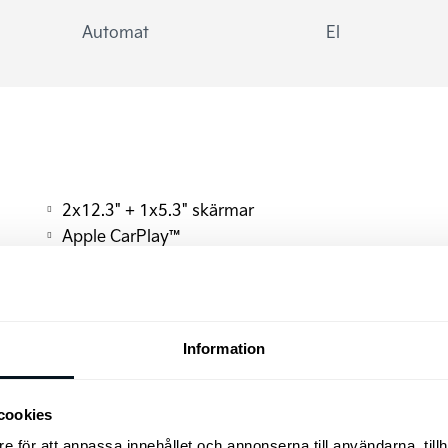
Automat
El
2x12.3" + 1x5.3" skärmar
Apple CarPlay™
Autobroms fotgängare
Autobroms korsning
Backkamera-dynamisk projicering
Manuella dörrhantag
Information
Elinställbara sidobackspeglar
Eluppvärmda framstolar
cookies
Filhållningsassistans aktiv (LKA)
Klädsel tyg
e för att anpassa innehållet och annonserna till användarna, tillh