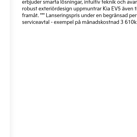
erbjuder smarta lösningar, intuitiv teknik och a
robust exteriördesign uppmuntrar Kia EV5 även til
framåt. *** Lanseringspris under en begränsad perio
serviceavtal - exempel på månadskostnad 3 610kr,