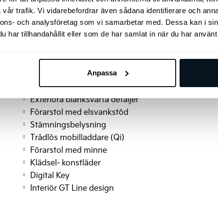
Parkeringssensorer bak
vår trafik. Vi vidarebefordrar även sådana identifierare och anna
Läderklädd ratt (konstläder)
nnons- och analysföretag som vi samarbetar med. Dessa kan i sin
har tillhandahållit eller som de har samlat in när du har använt 
Regnsensor
Tonade rutor från B-stolpen
Vätskekylt batteri
LED "Projektor" – stålkastare
Anpassa
Dörrhandtag automatiskt utfällbara
Exteriöra blanksvarta detaljer
Förarstol med elsvankstöd
Stämningsbelysning
Trådlös mobilladdare (Qi)
Förarstol med minne
Klädsel- konstläder
Digital Key
Interiör GT Line design