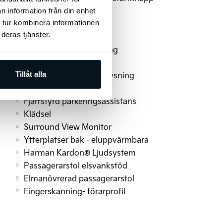
LED bakljus
n information från din enhet
Eluppvärmd ratt
 tur kombinera informationen
deras tjänster.
Fällbart baksäte 60/40
Driver Attention Warning
(DC-laddning)
Dynamisk välkomstbelysning
Tillåt alla
Elmanövrerad baklucka
Fjärrstyrd parkeringsassistans
Klädsel
Surround View Monitor
Ytterplatser bak - eluppvärmbara
Harman Kardon® Ljudsystem
Passagerarstol elsvankstöd
Elmanövrerad passagerarstol
Fingerskanning- förarprofil