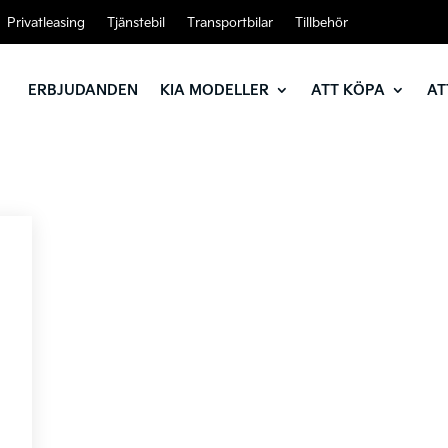
Privatleasing
Tjänstebil
Transportbilar
Tillbehör
ERBJUDANDEN
KIA MODELLER
ATT KÖPA
AT