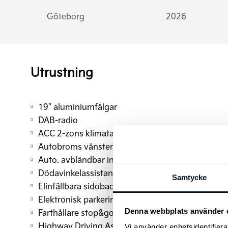
Göteborg
2026
Utrustning
19" aluminiumfälgar
DAB-radio
ACC 2-zons klimatanläggning
Autobroms vänstersväng
Auto. avbländbar innerbackspegel
Dödavinkelassistans
Samtycke
Elinfällbara sidobackspeglar
Elektronisk parkeringsbroms
Denna webbplats använder 
Farthållare stop&go
Highway Driving Assist 2.0
Vi använder enhetsidentifierar