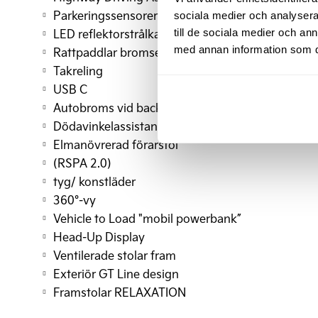
Parkeringssensorer fram
sociala medier och analysera 
LED reflektorstrålkastare
till de sociala medier och a
med annan information som du 
Rattpaddlar bromsenergi
Takreling
USB C
Autobroms vid backning (PCA)
Dödavinkelassistans med kamera
Elmanövrerad förarstol
(RSPA 2.0)
tyg/ konstläder
360°-vy
Vehicle to Load "mobil powerbank”
Head-Up Display
Ventilerade stolar fram
Exteriör GT Line design
Framstolar RELAXATION