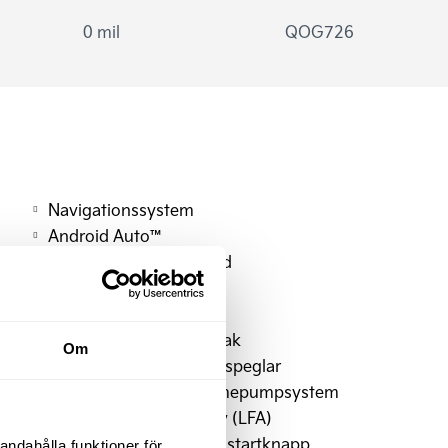
0 mil
QOG726
Navigationssystem
Android Auto™
Autobroms cyklistskydd
(FCA 2.0)
Batteriuppvärmare
Elfönsterhissar fram&bak
Om
Uppvärmbara sidobackspeglar
Energibesparande värmepumpsystem
Filkörningssystem aktiv (LFA)
Nyckelfritt system med startknapp
andahålla funktioner för