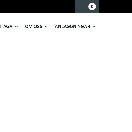
Mina sidor
0
T ÄGA
OM OSS
ANLÄGGNINGAR