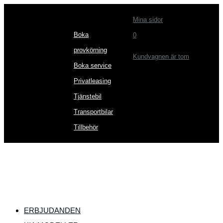
Mina sidor
Boka
0
provkörning
Kundvagnen är tom
Boka service
Privatleasing
Tjänstebil
Transportbilar
Tillbehör
ERBJUDANDEN