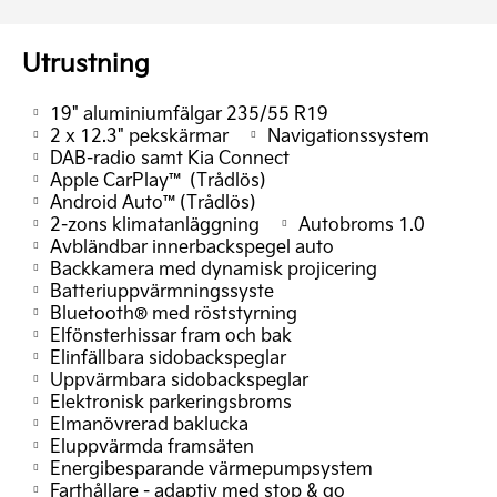
Utrustning
19" aluminiumfälgar 235/55 R19
2 x 12.3" pekskärmar
Navigationssystem
DAB-radio samt Kia Connect
Apple CarPlay™ (Trådlös)
Android Auto™(Trådlös)
2-zons klimatanläggning
Autobroms 1.0
Avbländbar innerbackspegel auto
Backkamera med dynamisk projicering
Batteriuppvärmningssyste
Bluetooth® med röststyrning
Elfönsterhissar fram och bak
Elinfällbara sidobackspeglar
Uppvärmbara sidobackspeglar
Elektronisk parkeringsbroms
Elmanövrerad baklucka
Eluppvärmda framsäten
Energibesparande värmepumpsystem
Farthållare - adaptiv med stop & go