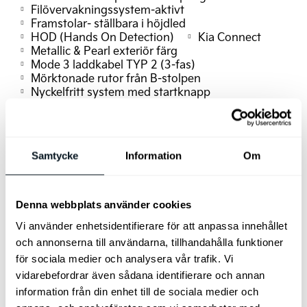
Filövervakningssystem-aktivt
Framstolar- ställbara i höjdled
HOD (Hands On Detection)
Kia Connect
Metallic & Pearl exteriör färg
Mode 3 laddkabel TYP 2 (3-fas)
Mörktonade rutor från B-stolpen
Nyckelfritt system med startknapp
Parkeringssensorer fram och bak
Läderklädd ratt (veganläder)
Eluppvärmd ratt
Regnsensor
Ryggstöd bak- fäll-/delbart 60/40
Samtycke
Information
Om
Trådlös mobilladdare med Qi-std
Driver Attention Warning
USB-C uttag
Batterikonditionering
Ljudisolerande sidorutor
Denna webbplats använder cookies
Highway Driving Assist 2.0
Vi använder enhetsidentifierare för att anpassa innehållet
Passagerarstol fram RELAXATION
Passagerarstol fram
elsvankstöd
och annonserna till användarna, tillhandahålla funktioner
Stämningsbelysning
Ventilerade framstolar
för sociala medier och analysera vår trafik. Vi
V2L
Autobroms 2.0
Digitala LED "Matrix"
vidarebefordrar även sådana identifierare och annan
Dödavinkelvarning
information från din enhet till de sociala medier och
Varning för bakomvarande trafik