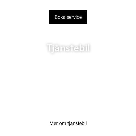
Boka service
Tjänstebil
Mer om tjänstebil