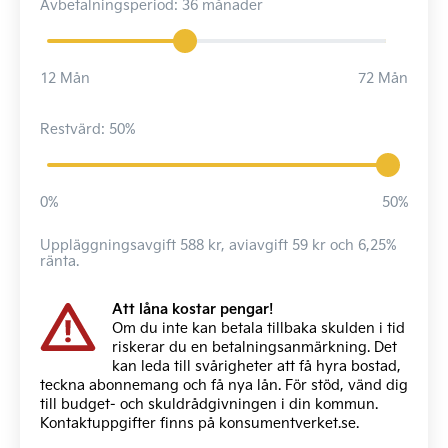
Avbetalningsperiod: 36 månader
12 Mån
72 Mån
Restvärd: 50%
0%
50%
Uppläggningsavgift 588 kr, aviavgift 59 kr och 6,25%
ränta.
Att låna kostar pengar!
Om du inte kan betala tillbaka skulden i tid
riskerar du en betalningsanmärkning. Det
kan leda till svårigheter att få hyra bostad,
teckna abonnemang och få nya lån. För stöd, vänd dig
till budget- och skuldrådgivningen i din kommun.
Kontaktuppgifter finns på
konsumentverket.se
.