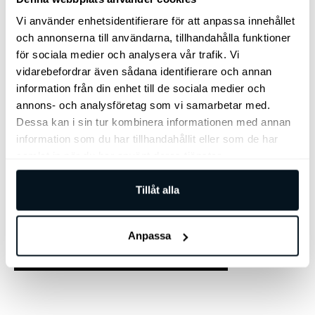
Vi använder enhetsidentifierare för att anpassa innehållet
och annonserna till användarna, tillhandahålla funktioner
för sociala medier och analysera vår trafik. Vi
vidarebefordrar även sådana identifierare och annan
information från din enhet till de sociala medier och
annons- och analysföretag som vi samarbetar med.
Bilen finns i Göteborg
Dessa kan i sin tur kombinera informationen med annan
information som du har tillhandahållit eller som de har
samlat in när du har använt deras tjänster.
Arnegårdsgatan 4, 431 49 Mölndal
Tillåt alla
031 – 797 35 10
Anpassa
Jag vill bli kontaktad av säljare