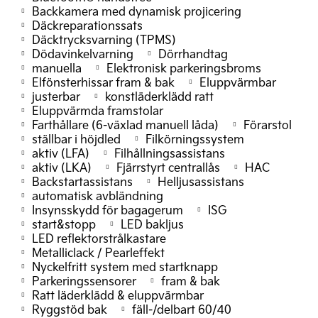
Backkamera med dynamisk projicering
Däckreparationssats
Däcktrycksvarning (TPMS)
Dödavinkelvarning
Dörrhandtag
manuella
Elektronisk parkeringsbroms
Elfönsterhissar fram & bak
Eluppvärmbar
justerbar
konstläderklädd ratt
Eluppvärmda framstolar
Farthållare (6-växlad manuell låda)
Förarstol
ställbar i höjdled
Filkörningssystem
aktiv (LFA)
Filhållningsassistans
aktiv (LKA)
Fjärrstyrt centrallås
HAC
Backstartassistans
Helljusassistans
automatisk avbländning
Insynsskydd för bagagerum
ISG
start&stopp
LED bakljus
LED reflektorstrålkastare
Metalliclack / Pearleffekt
Nyckelfritt system med startknapp
Parkeringssensorer
fram & bak
Ratt läderklädd & eluppvärmbar
Ryggstöd bak
fäll-/delbart 60/40