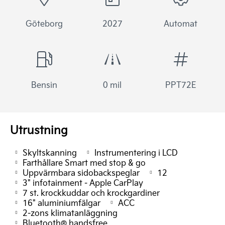
Göteborg
2027
Automat
Bensin
0 mil
PPT72E
Utrustning
Skyltskanning
Instrumentering i LCD
Farthållare Smart med stop & go
Uppvärmbara sidobackspeglar
12
3" infotainment - Apple CarPlay
7 st. krockkuddar och krockgardiner
16" aluminiumfälgar
ACC
2-zons klimatanläggning
Bluetooth® handsfree