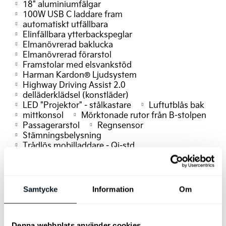
18" aluminiumfälgar
100W USB C laddare fram
automatiskt utfällbara
Elinfällbara ytterbackspeglar
Elmanövrerad baklucka
Elmanövrerad förarstol
Framstolar med elsvankstöd
Harman Kardon® Ljudsystem
Highway Driving Assist 2.0
delläderklädsel (konstläder)
LED "Projektor" - stålkastare
Luftutblås bak
mittkonsol
Mörktonade rutor från B-stolpen
Passagerarstol
Regnsensor
Stämningsbelysning
Trådlös mobilladdare - Qi-std.
Upplysta speglar solskydd
Samtycke
Information
Om
Denna webbplats använder cookies