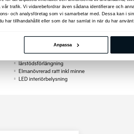
Regnsensor
vår trafik. Vi vidarebefordrar även sådana identifierare och anna
USB-laddare andra sätesraden
nnons- och analysföretag som vi samarbetar med. Dessa kan i sin
Elinställbar förarstol
har tillhandahållit eller som de har samlat in när du har använt 
Interiör stämningsbelysning
Mörktonade rutor
Eluppvärmda yttre sittplatser bak
Anpassa
Kamera med 360°-vy
Fingerskanning för inställningar
lårstödsförlängning
Elmanövrerad ratt inkl minne
LED interiörbelysning