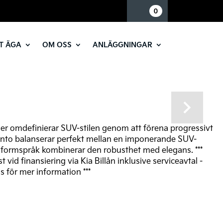
Mina sidor
0
T ÄGA
OM OSS
ANLÄGGNINGAR
Next
tser omdefinierar SUV-stilen genom att förena progressivt
ento balanserar perfekt mellan en imponerande SUV-
kta formspråk kombinerar den robusthet med elegans. ***
 vid finansiering via Kia Billån inklusive serviceavtal -
 för mer information ***