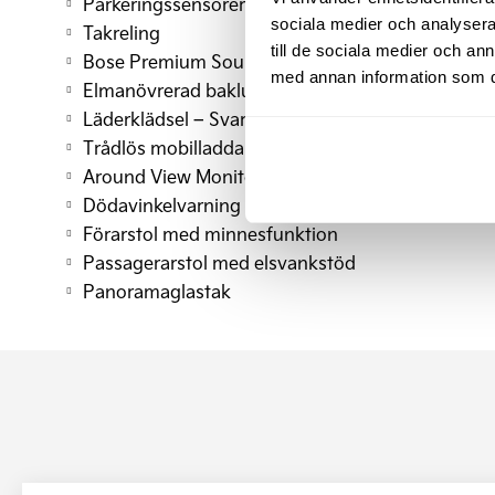
Parkeringssensorer fram & bak
sociala medier och analysera 
Takreling
till de sociala medier och a
Bose Premium Sound System
med annan information som du 
Elmanövrerad baklucka
Läderklädsel – Svart
Trådlös mobilladdare Qi-standard
Around View Monitor
Dödavinkelvarning med bild
Förarstol med minnesfunktion
Passagerarstol med elsvankstöd
Panoramaglastak