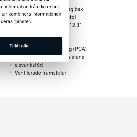
Skyltskanning
n information från din enhet
Automatisk nivåreglering bak
 tur kombinera informationen
Elinställbar passagerarstol
deras tjänster.
Instrumentering digital 12.3"
Solgardiner (2:a raden)
Aluminiumpedaler
Tillåt alla
Autobroms vid backning (PCA)
Fjärrstyrd parkeringsassistans
elsvankstöd
Ventilerade framstolar