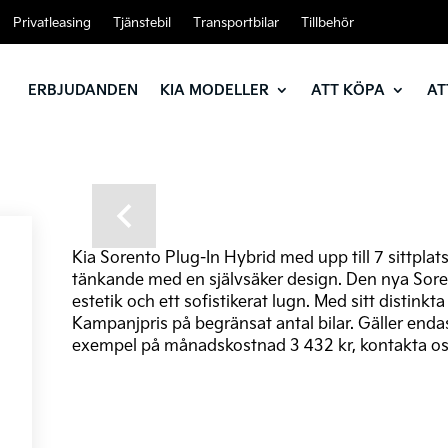
Privatleasing
Tjänstebil
Transportbilar
Tillbehör
ERBJUDANDEN
KIA MODELLER
ATT KÖPA
AT
Previous
Kia Sorento Plug-In Hybrid med upp till 7 sittpla
tänkande med en självsäker design. Den nya Sor
estetik och ett sofistikerat lugn. Med sitt distin
Kampanjpris på begränsat antal bilar. Gäller endast
exempel på månadskostnad 3 432 kr, kontakta oss