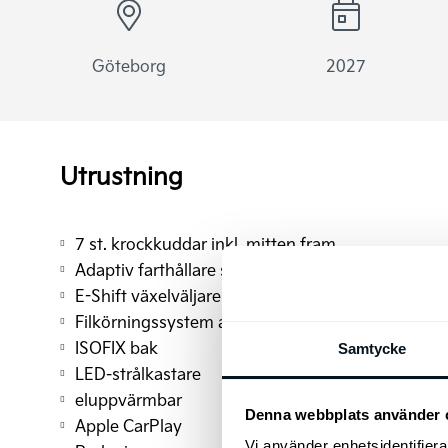
Göteborg
2027
Utrustning
7 st. krockkuddar inkl. mitten fram
Adaptiv farthållare stop & go
E-Shift växelväljare
Filkörningssystem aktivt (LFA)
ISOFIX bak
Samtycke
LED-strålkastare
eluppvärmbar
Denna webbplats använder 
Apple CarPlay
Vi använder enhetsidentifierar