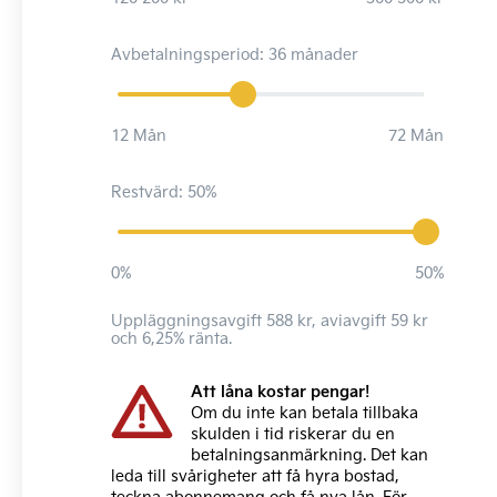
Avbetalningsperiod: 36 månader
12 Mån
72 Mån
Restvärd: 50%
0%
50%
Uppläggningsavgift 588 kr, aviavgift 59 kr
och 6,25% ränta.
Att låna kostar pengar!
Om du inte kan betala tillbaka
skulden i tid riskerar du en
betalningsanmärkning. Det kan
leda till svårigheter att få hyra bostad,
teckna abonnemang och få nya lån. För