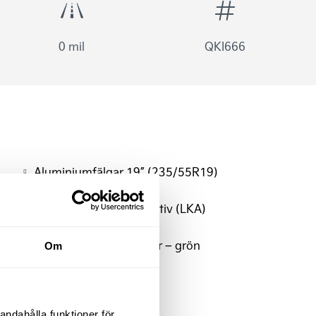
0 mil
QKI666
Aluminiumfälgar 19” (235/55R19)
Dödavinkelvarning
Filhållningsassistans aktiv (LKA)
Instrumentering
Klädsel Tyg/Veganläder – grön
Om
Eluppvärmd ratt
DAB-Radio
Nyckelfritt system
andahålla funktioner för