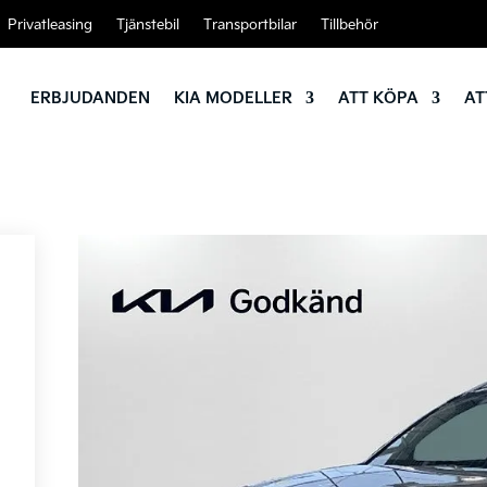
Privatleasing
Tjänstebil
Transportbilar
Tillbehör
ERBJUDANDEN
KIA MODELLER
ATT KÖPA
AT