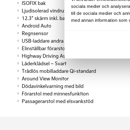
ISOFIX bak
sociala medier och analysera 
Ljudisolerad vindruta
till de sociala medier och a
12.3" skärm inkl. backkamera
med annan information som du 
Android Auto
Regnsensor
USB-laddare andra sätesraden
Elinställbar förarstol
Highway Driving Assist (HDA 2.0)
Läderklädsel – Svart
Trådlös mobilladdare Qi-standard
Around View Monitor
Dödavinkelvarning med bild
Förarstol med minnesfunktion
Passagerarstol med elsvankstöd