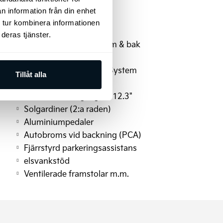
LED-strålkastare
n information från din enhet
eluppvärmbar
 tur kombinera informationen
Apple CarPlay
deras tjänster.
Parkeringssensorer fram & bak
Takreling
Bose Premium Sound System
Tillåt alla
Elmanövrerad baklucka
Instrumentering digital 12.3"
Solgardiner (2:a raden)
Aluminiumpedaler
Autobroms vid backning (PCA)
Fjärrstyrd parkeringsassistans
elsvankstöd
Ventilerade framstolar m.m.