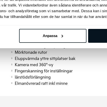
Kia-Connect
vår trafik. Vi vidarebefordrar även sådana identifierare och anna
Eluppvärmd ratt
nnons- och analysföretag som vi samarbetar med. Dessa kan i sin
DAB-Radio
har tillhandahållit eller som de har samlat in när du har använt 
Nyckelfritt system
Skyltskanning
Automatisk nivåreglering bak
Anpassa
Elinställbar passagerarstol
Interiör stämningsbelysning
Mörktonade rutor
Eluppvärmda yttre sittplatser bak
Kamera med 360°-vy
Fingerskanning för inställningar
lårstödsförlängning
Elmanövrerad ratt inkl minne