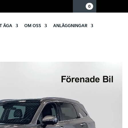
Mina sidor
0
T ÄGA
OM OSS
ANLÄGGNINGAR