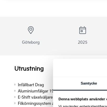
Göteborg
2025
Utrustning
Samtycke
Infällbart Drag
Aluminiumfälgar 19” (235/55R19)
E-Shift växelväljare
Denna webbplats använder 
Filkörningssystem aktivt (LFA)
Vi använder enhetsidentifierar