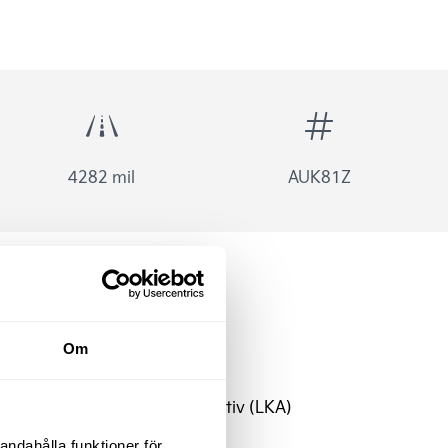
4282 mil
AUK81Z
Om
ACC klimatanläggning
Autobroms
Filhållningsassistans aktiv (LKA)
digital 4"
andahålla funktioner för