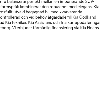
ento balanserar perfekt mellan en imponerande SUV-
nkta formspråk kombinerar den robusthet med elegans. Kia
rgsfullt utvald begagnad bil med kvarvarande
 kontrollerad och vid behov åtgärdade till Kia Godkänd
ad Kia tekniker. Kia Assistans och fria kartuppdateringar
teborg. Vi erbjuder förmånlig finansiering via Kia Finans