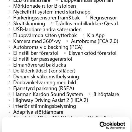
Mörktonade rutor B-stolpen
Nyckelfritt system med startknapp
Parkeringssensorer fram&bak
Regnsensor
Skyltskanning
Trådlös mobilladdare Qi-std.
USB-laddare andra sätesraden
Eluppvärmda säten ytterbak
Kia App
Kamera med 360°-vy
Autobroms (FCA 2.0)
Autobroms vid backning (PCA)
Elinställbar förarstol
Elsvankstöd förarstol
Elinställbar passagerarstol
Elmanövrerad baklucka
Delläderklädsel (konstläder)
Dynamisk välkomstbelysning
Dödavinkelvarning med bild
Fjärrstyrd parkering (RSPA)
Harman Kardon Sound System
8 högtalare
Highway Driving Assist 2 (HDA 2)
Interiör stämningsbelysning
Adaptiva stötdämpare
Aluminiumfälgar 19" GT Line
Digital Key
Förastol med minne
GT Line exteriöra detaljer