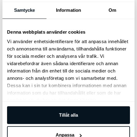
GT Line interiöra designdetaljer
Head-Up Display
Innertak i svart
Samtycke
Information
Om
Klädsel i mockaimitation/konstläder
Läderklädd sportratt
Ventilerade framstolar
Denna webbplats använder cookies
Vi använder enhetsidentifierare för att anpassa innehållet
och annonserna till användarna, tillhandahålla funktioner
för sociala medier och analysera vår trafik. Vi
vidarebefordrar även sådana identifierare och annan
information från din enhet till de sociala medier och
annons- och analysföretag som vi samarbetar med.
Dessa kan i sin tur kombinera informationen med annan
information som du har tillhandahållit eller som de har
samlat in när du har använt deras tjänster.
Bilen finns i Göteborg
Tillåt alla
Anpassa