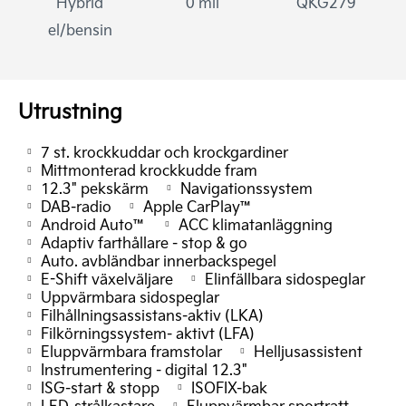
Hybrid
0 mil
QKG279
el/bensin
Utrustning
7 st. krockkuddar och krockgardiner
Mittmonterad krockkudde fram
12.3" pekskärm
Navigationssystem
DAB-radio
Apple CarPlay™
Android Auto™
ACC klimatanläggning
Adaptiv farthållare - stop & go
Auto. avbländbar innerbackspegel
E-Shift växelväljare
Elinfällbara sidospeglar
Uppvärmbara sidospeglar
Filhållningsassistans-aktiv (LKA)
Filkörningssystem- aktivt (LFA)
Eluppvärmbara framstolar
Helljusassistent
Instrumentering - digital 12.3"
ISG-start & stopp
ISOFIX-bak
LED-strålkastare
Eluppvärmbar sportratt