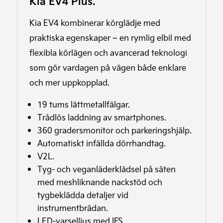
Kia EV4 Plus.
Kia EV4 kombinerar körglädje med
praktiska egenskaper – en rymlig elbil med
flexibla körlägen och avancerad teknologi
som gör vardagen på vägen både enklare
och mer uppkopplad.
19 tums lättmetallfälgar.
Trådlös laddning av smartphones.
360 gradersmonitor och parkeringshjälp.
Automatiskt infällda dörrhandtag.
V2L.
Tyg- och veganläderklädsel på säten
med meshliknande nackstöd och
tygbeklädda detaljer vid
instrumentbrädan.
LED-varselljus med IFS.