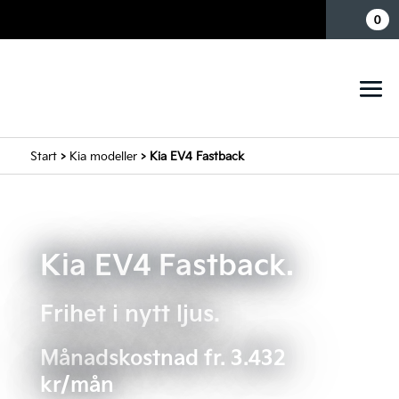
Mina sidor
0
Start
>
Kia modeller
> Kia EV4 Fastback
Kia EV4 Fastback.
Frihet i nytt ljus.
Månadskostnad fr. 3.432
kr/mån