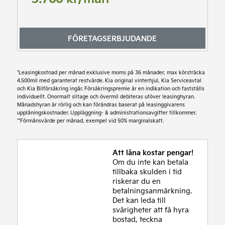
FÖRETAGSERBJUDANDE
Företagsleasing*
4.775 kr/mån
*Leasingkostnad per månad exklusive moms på 36 månader, max körsträcka
Företagskampanj 593.308 kr
4.500mil med garanterat restvärde. Kia original vinterhjul, Kia Serviceavtal
Läs mer
och Kia Bilförsäkring ingår. Försäkringspremie är en indikation och fastställs
individuellt. Onormalt slitage och övermil debiteras utöver leasinghyran.
Månadshyran är rörlig och kan förändras baserat på leasinggivarens
upplåningskostnader. Uppläggning- & administrationsavgifter tillkommer.
*Kia Företagsleasing exkl. moms 36 månader, 20% första förhöjd
**Förmånsvärde per månad, exempel vid 50% marginalskatt.
hyra, restvärde beroende på modell. Uppläggning- & aviavgifter
tillkommer. Månadshyran är rörlig och kan förändras baserat på
framtida justeringar i leasegivarens upplåningskostnader.
**Förmånsvärde per månad, exempel vid 50% marginalskatt.
Att låna kostar pengar!
Om du inte kan betala
tillbaka skulden i tid
riskerar du en
betalningsanmärkning.
Det kan leda till
svårigheter att få hyra
bostad, teckna