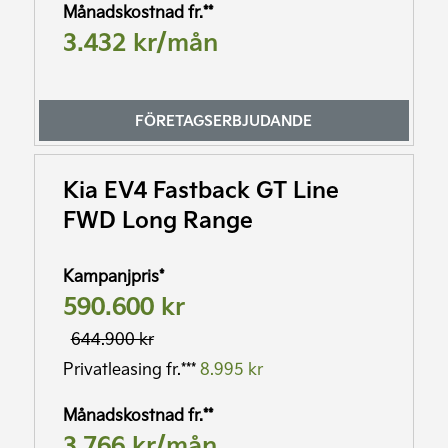
Månadskostnad fr.**
3.432 kr/mån
FÖRETAGSERBJUDANDE
Företagsleasing*
4.405 kr/mån
Kia EV4 Fastback GT Line
Företagskampanj 547.308 kr
FWD Long Range
Läs mer
Kampanjpris*
*Kia Företagsleasing exkl. moms 36 månader, 20% första förhöjd
hyra, restvärde beroende på modell. Uppläggning- & aviavgifter
590.600 kr
tillkommer. Månadshyran är rörlig och kan förändras baserat på
framtida justeringar i leasegivarens upplåningskostnader.
644.900 kr
**Förmånsvärde per månad, exempel vid 50% marginalskatt.
Privatleasing fr.***
8.995 kr
Månadskostnad fr.**
3.766 kr/mån