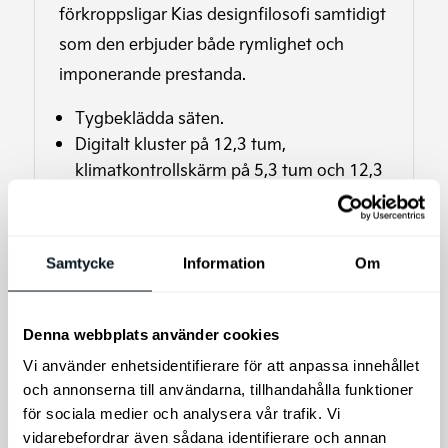
förkroppsligar Kias designfilosofi samtidigt
som den erbjuder både rymlighet och
imponerande prestanda.
Tygbeklädda säten.
Digitalt kluster på 12,3 tum,
klimatkontrollskärm på 5,3 tum och 12,3
tums pekskärm.
Manuellt infällda dörrhandtag.
USB-C-portar för både fram- och
Samtycke
Information
Om
baksätet.
Smart adaptiv farthållare och Highway
Driving Assist.
Denna webbplats använder cookies
LED-lampor i både varselljus och
Vi använder enhetsidentifierare för att anpassa innehållet
baklyktor.
och annonserna till användarna, tillhandahålla funktioner
17 tums lättmetallfälgar.
för sociala medier och analysera vår trafik. Vi
Trådlösa OTA- (over-the-air)
vidarebefordrar även sådana identifierare och annan