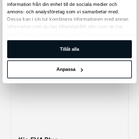
uppdateringar.
information från din enhet till de sociala medier och
annons- och analysföretag som vi samarbetar med.
Dessa kan i sin tur kombinera informationen med annan
information som du har tillhandahållit eller som de har
samlat in när du har använt deras tjänster.
Tillåt alla
Anpassa