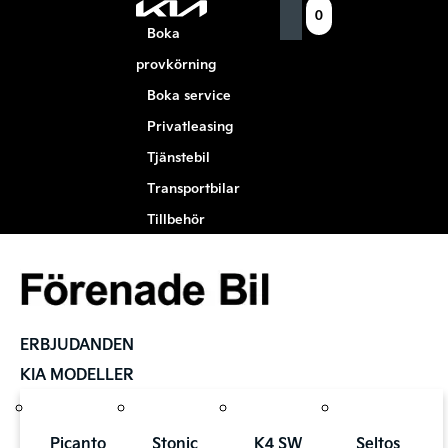
0
Boka
provkörning
Boka service
Privatleasing
Tjänstebil
Transportbilar
Tillbehör
ERBJUDANDEN
KIA MODELLER
Picanto
Stonic
K4 SW
Seltos