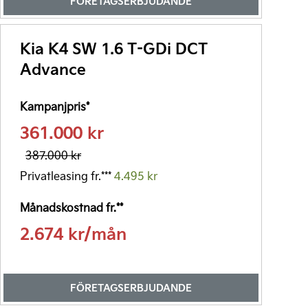
FÖRETAGSERBJUDANDE
Företagsleasing*
2.857 kr/mån
Kia K4 SW 1.6 T-GDi DCT
Företagskampanj 342.000 kr
Advance
Läs mer
Kampanjpris*
Förmånsvärde fr.**
361.000 kr
3.230 kr/mån
387.000 kr
*Kia Företagsleasing exkl. moms 36 månader, 20% första förhöjd
hyra, restvärde beroende på modell. Uppläggning- & aviavgifter
Privatleasing fr.***
4.495 kr
tillkommer. Månadshyran är rörlig och kan förändras baserat på
framtida justeringar i leasegivarens upplåningskostnader.
Månadskostnad fr.**
**Förmånsvärde per månad, exempel vid 50% marginalskatt.
2.674 kr/mån
FÖRETAGSERBJUDANDE
Företagsleasing*