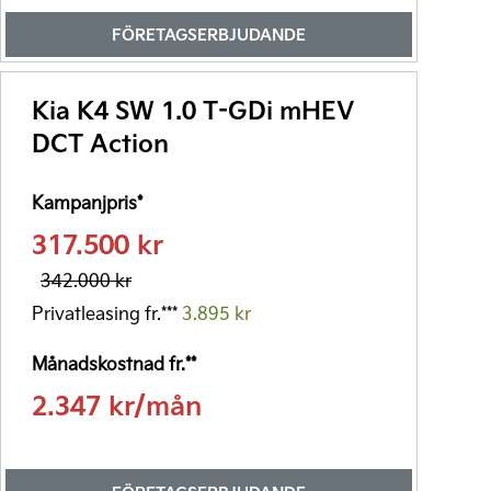
FÖRETAGSERBJUDANDE
Företagsleasing*
2.607 kr/mån
Kia K4 SW 1.0 T-GDi mHEV
Företagskampanj 312.000 kr
DCT Action
Läs mer
Kampanjpris*
Förmånsvärde fr.**
317.500 kr
3.049 kr/mån
342.000 kr
*Kia Företagsleasing exkl. moms 36 månader, 20% första förhöjd
hyra, restvärde beroende på modell. Uppläggning- & aviavgifter
Privatleasing fr.***
3.895 kr
tillkommer. Månadshyran är rörlig och kan förändras baserat på
framtida justeringar i leasegivarens upplåningskostnader.
Månadskostnad fr.**
**Förmånsvärde per månad, exempel vid 50% marginalskatt.
2.347 kr/mån