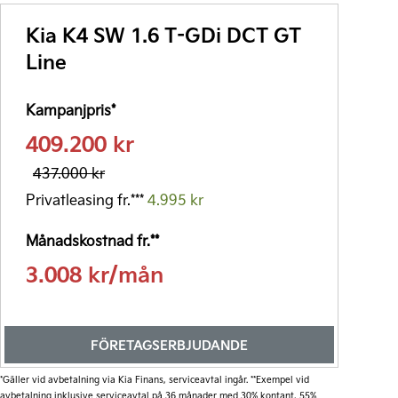
3.233 kr/mån
Kia K4 SW 1.6 T-GDi DCT GT
Företagskampanj 387.000 kr
Line
Läs mer
Kampanjpris*
Förmånsvärde fr.**
409.200 kr
3.603 kr/mån
437.000 kr
*Kia Företagsleasing exkl. moms 36 månader, 20% första förhöjd
hyra, restvärde beroende på modell. Uppläggning- & aviavgifter
Privatleasing fr.***
4.995 kr
tillkommer. Månadshyran är rörlig och kan förändras baserat på
framtida justeringar i leasegivarens upplåningskostnader.
Månadskostnad fr.**
**Förmånsvärde per månad, exempel vid 50% marginalskatt.
3.008 kr/mån
FÖRETAGSERBJUDANDE
Företagsleasing*
3.651 kr/mån
*Gäller vid avbetalning via Kia Finans, serviceavtal ingår. **Exempel vid
avbetalning inklusive serviceavtal på 36 månader med 30% kontant, 55%