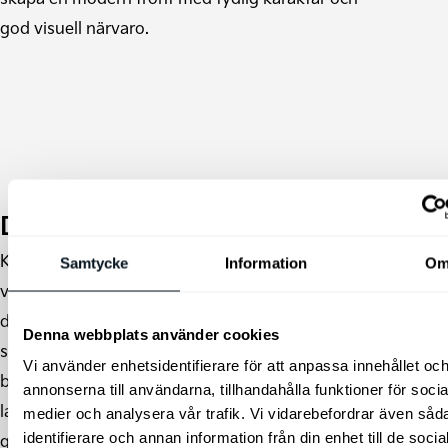
god visuell närvaro.
Designad för mer
Kia K4 Sportswagon har en lång hjulbas och
Samtycke
Information
O
välbalanserade proportioner som kombinerar
design med praktisk funktion. Den
Denna webbplats använder cookies
strömlinjeformade taklinjen övergår i en markerad
Vi använder enhetsidentifierare för att anpassa innehållet oc
bakdel som framhäver bilens generösa
annonserna till användarna, tillhandahålla funktioner för socia
lastutrymme, medan rena linjer och
medier och analysera vår trafik. Vi vidarebefordrar även såd
identifierare och annan information från din enhet till de socia
genomarbetade detaljer ger ett enhetligt och