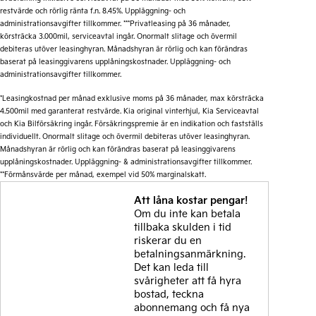
restvärde och rörlig ränta f.n. 8.45%. Uppläggning- och
Företagskampanj 437.000 kr
administrationsavgifter tillkommer. ***Privatleasing på 36 månader,
Läs mer
körsträcka 3.000mil, serviceavtal ingår. Onormalt slitage och övermil
debiteras utöver leasinghyran. Månadshyran är rörlig och kan förändras
baserat på leasinggivarens upplåningskostnader. Uppläggning- och
Förmånsvärde fr.**
administrationsavgifter tillkommer.
4.025 kr/mån
*Leasingkostnad per månad exklusive moms på 36 månader, max körsträcka
4.500mil med garanterat restvärde. Kia original vinterhjul, Kia Serviceavtal
*Kia Företagsleasing exkl. moms 36 månader, 20% första förhöjd
och Kia Bilförsäkring ingår. Försäkringspremie är en indikation och fastställs
hyra, restvärde beroende på modell. Uppläggning- & aviavgifter
individuellt. Onormalt slitage och övermil debiteras utöver leasinghyran.
tillkommer. Månadshyran är rörlig och kan förändras baserat på
Månadshyran är rörlig och kan förändras baserat på leasinggivarens
framtida justeringar i leasegivarens upplåningskostnader.
upplåningskostnader. Uppläggning- & administrationsavgifter tillkommer.
**Förmånsvärde per månad, exempel vid 50% marginalskatt.
**Förmånsvärde per månad, exempel vid 50% marginalskatt.
Att låna kostar pengar!
Om du inte kan betala
tillbaka skulden i tid
riskerar du en
betalningsanmärkning.
Det kan leda till
svårigheter att få hyra
bostad, teckna
abonnemang och få nya