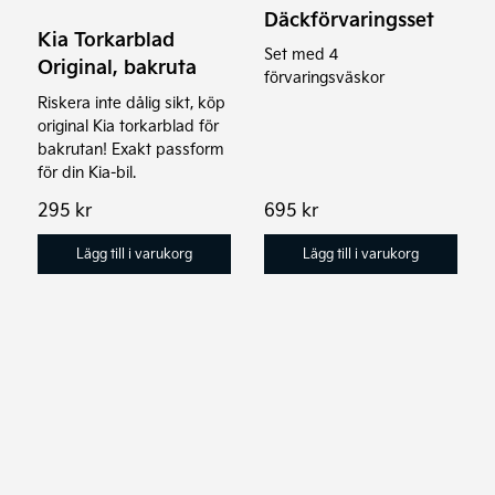
Däckförvaringsset
Kia Torkarblad
Set med 4
Original, bakruta
förvaringsväskor
Riskera inte dålig sikt, köp
original Kia torkarblad för
bakrutan! Exakt passform
för din Kia-bil.
295
kr
695
kr
Lägg till i varukorg
Lägg till i varukorg
Den
här
produkten
har
flera