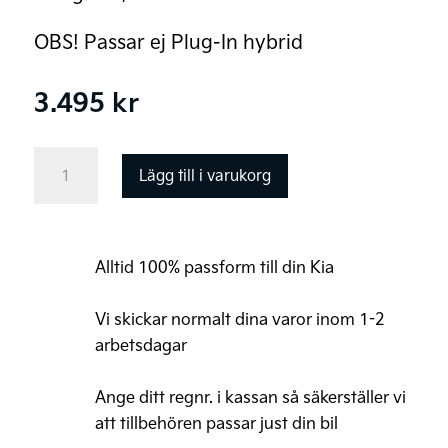
OBS! Passar ej Plug-In hybrid
3.495
kr
Kia
Lägg till i varukorg
Ceed
SW
Lastgaller,
Alltid 100% passform till din Kia
övre
mängd
Vi skickar normalt dina varor inom 1-2
arbetsdagar
Ange ditt regnr. i kassan så säkerställer vi
att tillbehören passar just din bil