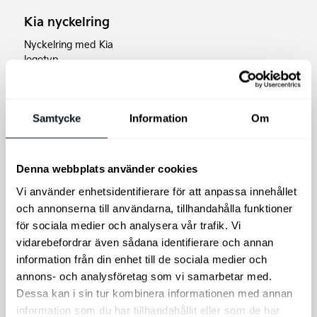
varianter.
Kia nyckelring
De
olika
Nyckelring med Kia
logotyp.
alternativen
kan
Takbox Thule
väljas
Motion 3 XL Low
på
Samtycke
Information
Om
Vingformad profil med
produktsidan
dynamisk, framåtlutad nos
för minskat luftmotstånd
Denna webbplats använder cookies
och förbättrad
Vi använder enhetsidentifierare för att anpassa innehållet
bränsleeffektivitet.
och annonserna till användarna, tillhandahålla funktioner
85
kr
10.999
kr
för sociala medier och analysera vår trafik. Vi
vidarebefordrar även sådana identifierare och annan
Lägg till i varukorg
Välj alternativ
information från din enhet till de sociala medier och
annons- och analysföretag som vi samarbetar med.
Dessa kan i sin tur kombinera informationen med annan
information som du har tillhandahållit eller som de har