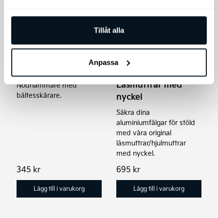
samlat in när du har använt deras tjänster.
Tillåt alla
Anpassa
Kia Nödhammare
Kia Original
Låsmuttrar med
Nödhammare med
nyckel
bältesskärare.
Säkra dina
aluminiumfälgar för stöld
med våra original
låsmuttrar/hjulmuttrar
med nyckel.
345
kr
695
kr
Lägg till i varukorg
Lägg till i varukorg