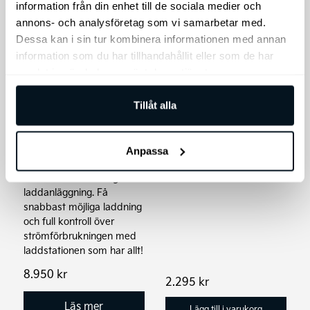
information från din enhet till de sociala medier och
annons- och analysföretag som vi samarbetar med.
Dessa kan i sin tur kombinera informationen med annan
Kia original TPMS
information som du har tillhandahållit eller som de har
Kit
samlat in när du har använt deras tjänster.
Laddbox DEFA
TPMS-Kit
Power 22kW 3P-C |
Tillåt alla
inkl lastbalansering
En laddstation för dig som
önskar elegant laddstation
Anpassa
med möjlighet till snabb
och effektiv laddning i en
laddanläggning. Få
snabbast möjliga laddning
och full kontroll över
strömförbrukningen med
laddstationen som har allt!
8.950
kr
2.295
kr
Läs mer
Lägg till i varukorg