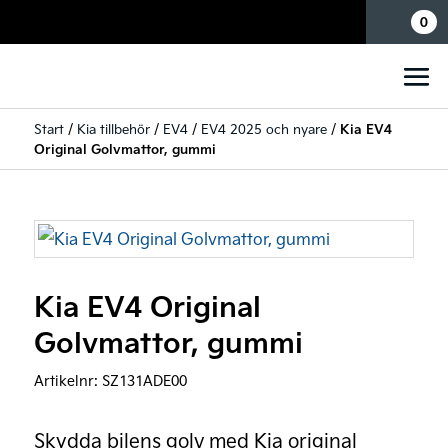
Mina sidor
0
Start
/
Kia tillbehör
/
EV4
/
EV4 2025 och nyare
/
Kia EV4
Original Golvmattor, gummi
Kia EV4 Original
Golvmattor, gummi
Artikelnr:
SZ131ADE00
Skydda bilens golv med Kia original