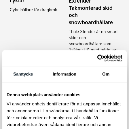
cyklar
Extender
Takmonterad skid-
Cykelhållare för dragkrok.
och
snowboardhållare
Thule Xtender är en smart
skid- och
snowboardhållare som
"hjälper till" med både av-
och pålastning.
6.695
kr
3.999
kr
Samtycke
Information
Om
Lägg till i varukorg
Lägg till i varukorg
Denna webbplats använder cookies
Vi använder enhetsidentifierare för att anpassa innehållet
och annonserna till användarna, tillhandahålla funktioner
för sociala medier och analysera vår trafik. Vi
vidarebefordrar även sådana identifierare och annan