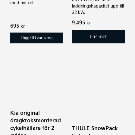
med nyckel.
laddningskapacitet upp till
22 kW.
9.495
kr
695
kr
Läs mer
Lägg till i varukorg
Kia original
dragkroksmonterad
cykelhållare för 2
THULE SnowPack