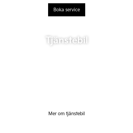
Boka service
Tjänstebil
Mer om tjänstebil