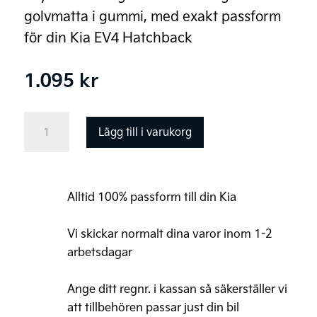
golvmatta i gummi, med exakt passform
för din Kia EV4 Hatchback
1.095
kr
Kia
Lägg till i varukorg
EV4
Original
Golvmattor,
Alltid 100% passform till din Kia
gummi
mängd
Vi skickar normalt dina varor inom 1-2
arbetsdagar
Ange ditt regnr. i kassan så säkerställer vi
att tillbehören passar just din bil