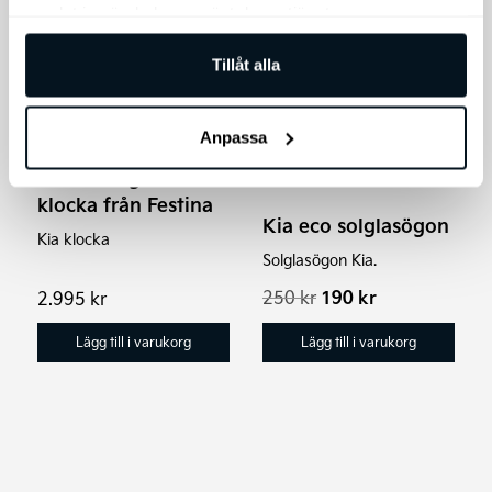
samlat in när du har använt deras tjänster.
Rea!
Tillåt alla
Anpassa
Kia kronograf
klocka från Festina
Kia eco solglasögon
Kia klocka
Solglasögon Kia.
Det
Det
250
kr
190
kr
2.995
kr
ursprungliga
nuvarande
priset
priset
Lägg till i varukorg
Lägg till i varukorg
var:
är:
250 kr.
190 kr.