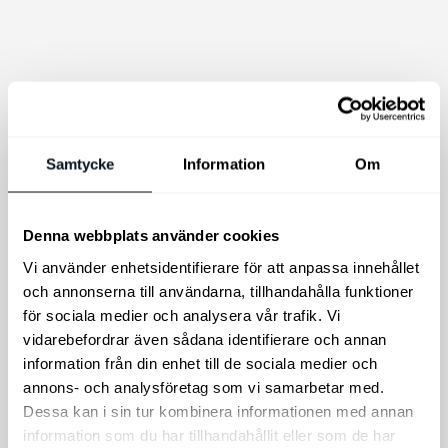
Den
här
produkten
har
flera
varianter.
Samtycke
Information
Om
Kia bläckfri penna
De
olika
Kia bläckfri penna.
Kia EV6 modellbil
Denna webbplats använder cookies
alternativen
skala 1:38
Vi använder enhetsidentifierare för att anpassa innehållet
kan
EV6 Skala 1:38
och annonserna till användarna, tillhandahålla funktioner
väljas
för sociala medier och analysera vår trafik. Vi
149
kr
295
kr
på
vidarebefordrar även sådana identifierare och annan
produktsidan
Lägg till i varukorg
Välj alternativ
information från din enhet till de sociala medier och
annons- och analysföretag som vi samarbetar med.
Dessa kan i sin tur kombinera informationen med annan
information som du har tillhandahållit eller som de har