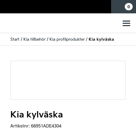
Mina sidor
0
Start
/
Kia tillbehör
/
Kia profilprodukter
/
Kia kylväska
Kia kylväska
Artikelnr:
66951ADE4304