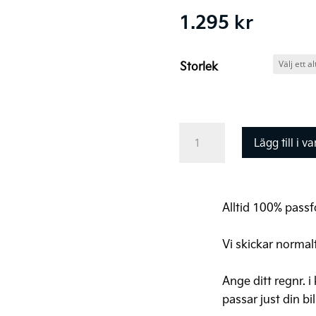
1.295
kr
Storlek
Kia
Lägg till i v
softshell
jacka
mängd
Alltid 100% passfo
Vi skickar normal
Ange ditt regnr. i
passar just din bil