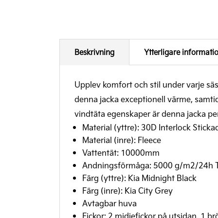
Beskrivning
Ytterligare informati
Upplev komfort och stil under varje s
denna jacka exceptionell värme, samtidi
vindtäta egenskaper är denna jacka pe
Material (yttre): 30D Interlock Stic
Material (inre): Fleece
Vattentät: 10000mm
Andningsförmåga: 5000 g/m2/24h T
Färg (yttre): Kia Midnight Black
Färg (inre): Kia City Grey
Avtagbar huva
Fickor: 2 midjefickor på utsidan, 1 br