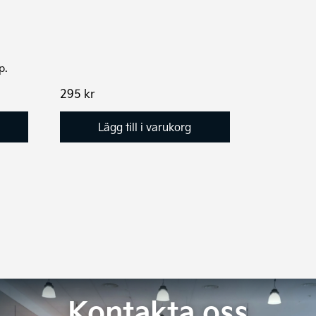
p.
295
kr
Lägg till i varukorg
Kontakta oss