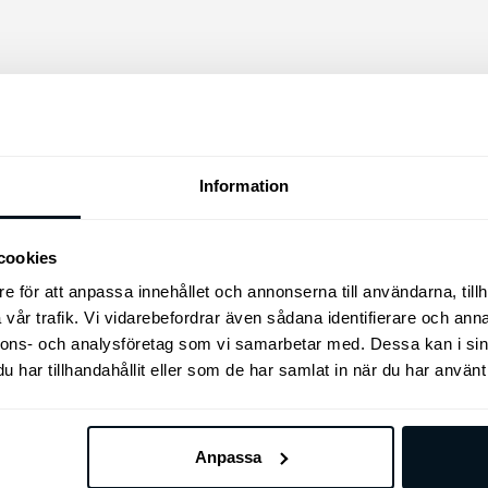
här
produkten
har
flera
varianter.
De
olika
Information
Kia piké tröja
alternativen
100 % ekologisk bomullspiké
kan
Paraply 30″ Stormsäkert
cookies
väljas
T
på
e för att anpassa innehållet och annonserna till användarna, tillh
produktsidan
vår trafik. Vi vidarebefordrar även sådana identifierare och anna
tormsäkert paraply 30" med
nnons- och analysföretag som vi samarbetar med. Dessa kan i sin
ll öppning.
har tillhandahållit eller som de har samlat in när du har använt 
Anpassa
kr
850
kr