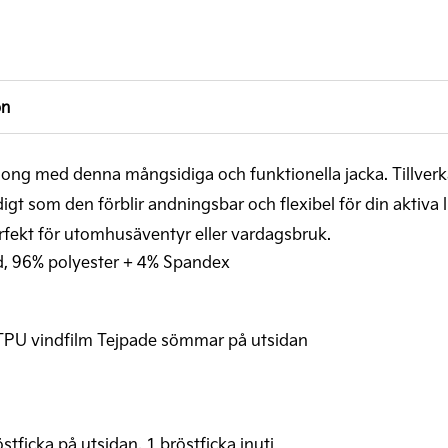
on
äsong med denna mångsidiga och funktionella jacka. Tillver
gt som den förblir andningsbar och flexibel för din aktiva l
rfekt för utomhusäventyr eller vardagsbruk.
kad, 96% polyester + 4% Spandex
PU vindfilm Tejpade sömmar på utsidan
östficka på utsidan, 1 bröstficka inuti