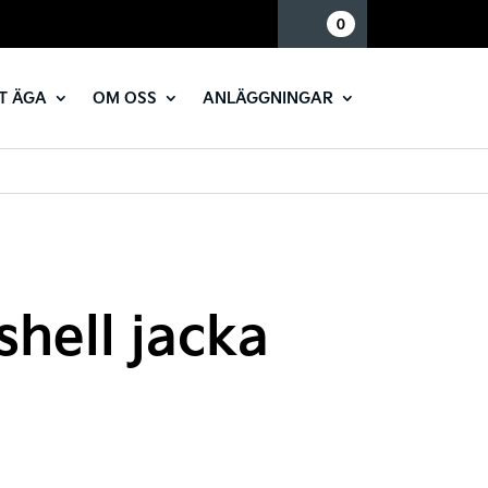
Mina sidor
0
T ÄGA
OM OSS
ANLÄGGNINGAR
shell jacka