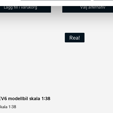
Lägg till i varukorg
Välj alternativ
Rea!
ukten
nter.
nativen
EV6 modellbil skala 1:38
s
kala 1:38
uktsidan