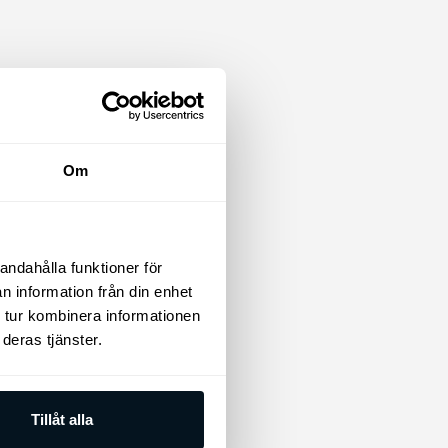
Om
andahålla funktioner för
n information från din enhet
 tur kombinera informationen
deras tjänster.
Kia hängmatta
Kia hängmatta
Tillåt alla
545
kr