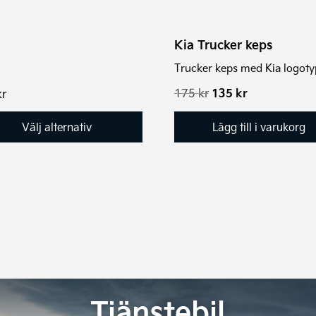
Kia Trucker keps
Trucker keps med Kia logoty
Det
Det
175
kr
135
kr
kr
ursprungliga
nuvarande
priset
priset
Välj alternativ
Lägg till i varukorg
var:
är:
175 kr.
135 kr.
Tjänstebil