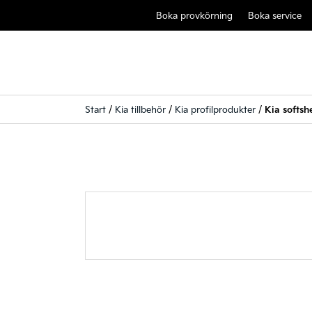
Boka provkörning
Boka service
Start
/
Kia tillbehör
/
Kia profilprodukter
/
Kia softsh