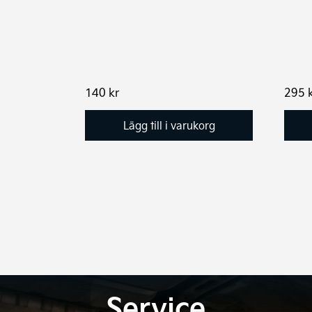
140
kr
295
Lägg till i varukorg
Service