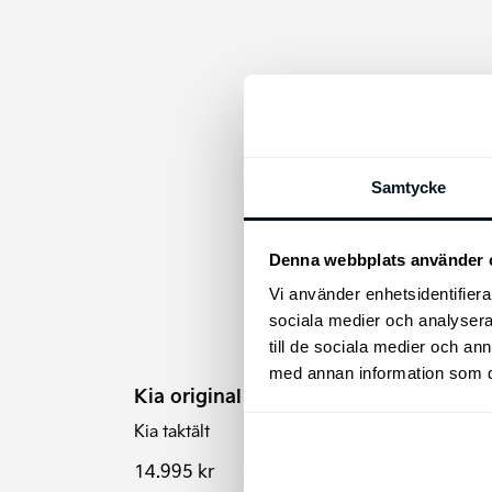
Samtycke
Kia 
Denna webbplats använder 
RPE
Vi använder enhetsidentifierar
sociala medier och analysera 
Kia S
till de sociala medier och a
manue
med annan information som du 
Kia original taktält
Kia taktält
14.995
kr
349