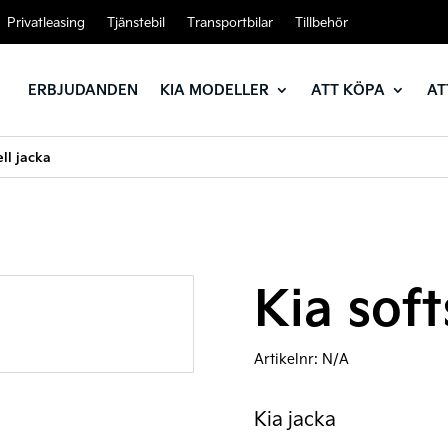
Privatleasing
Tjänstebil
Transportbilar
Tillbehör
ERBJUDANDEN
KIA MODELLER
ATT KÖPA
AT
ell jacka
Kia soft
Artikelnr:
N/A
Kia jacka