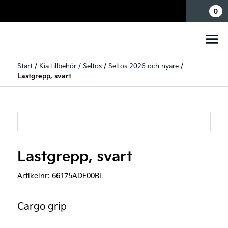
Mina sidor
0
Start
/
Kia tillbehör
/
Seltos
/
Seltos 2026 och nyare
/
Lastgrepp, svart
Lastgrepp, svart
Artikelnr:
66175ADE00BL
Cargo grip