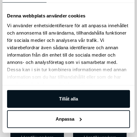
15.90
till
Lägg till i varukorg
Välj alternativ
20.90
Denna webbplats använder cookies
Vi använder enhetsidentifierare för att anpassa innehållet
och annonserna till användarna, tillhandahålla funktioner
för sociala medier och analysera vår trafik. Vi
vidarebefordrar även sådana identifierare och annan
information från din enhet till de sociala medier och
annons- och analysföretag som vi samarbetar med.
Dessa kan i sin tur kombinera informationen med annan
information som du har tillhandahållit eller som de har
Kia AddGear krok
Kia Seltos
samlat in när du har använt deras tjänster.
Förlängning till
AddGear hook
bagagematta
Tillåt alla
Förlängning till
bagagematta.
Anpassa
256
kr
1.395
kr