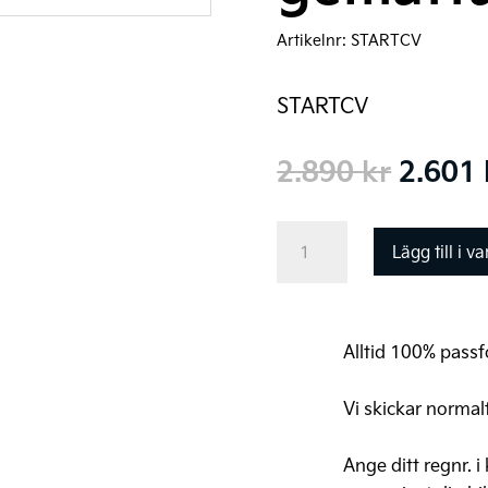
Artikelnr:
STARTCV
STARTCV
Det
2.890
kr
2.601
urspr
priset
Startpaket
Lägg till i v
var:
Kia
2.890 
EV6
(gummimattor+bagagemat
Alltid 100% passfo
mängd
Vi skickar normal
Ange ditt regnr. i