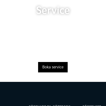
Service
Boka service