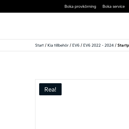
Boka provkörning
Boka service
Start
/
Kia tillbehör
/
EV6
/
EV6 2022 - 2024
/
Start
Rea!