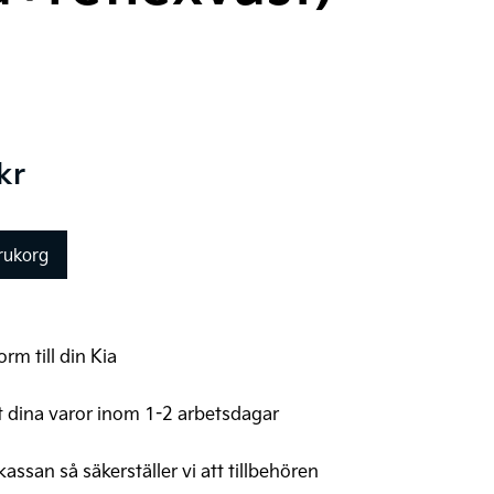
Det
kr
ungliga
nuvarande
priset
arukorg
är:
kr.
2.601 kr.
ta+reflexväst)
rm till din Kia
t dina varor inom 1-2 arbetsdagar
 kassan så säkerställer vi att tillbehören