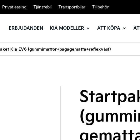
Privatleasing
Tjänstebil
Transportbilar
Tillbehör
ERBJUDANDEN
KIA MODELLER
ATT KÖPA
AT
paket Kia EV6 (gummimattor+bagagematta+reflexväst)
Startpa
(gummi
gematta