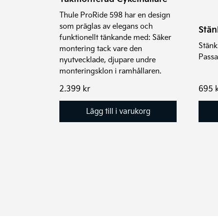
Thule ProRide 598 har en design
som präglas av elegans och
Stän
funktionellt tänkande med: Säker
Stänk
montering tack vare den
Passa
nyutvecklade, djupare undre
monteringsklon i ramhållaren.
2.399
kr
695
Lägg till i varukorg