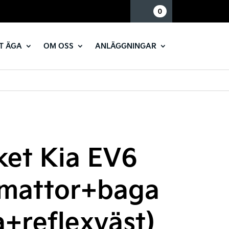
Mina sidor
0
T ÄGA
OM OSS
ANLÄGGNINGAR
ket Kia EV6
mattor+baga
+reflexväst)