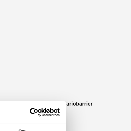
MIM Lastgaller Variobarrier
r med
HR S
Lastgaller Universal
för