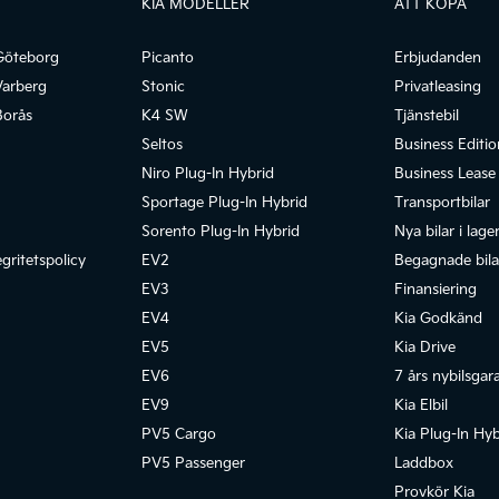
KIA MODELLER
ATT KÖPA
Göteborg
Picanto
Erbjudanden
Varberg
Stonic
Privatleasing
Borås
K4 SW
Tjänstebil
Seltos
Business Editio
Niro Plug-In Hybrid
Business Lease
Sportage Plug-In Hybrid
Transportbilar
Sorento Plug-In Hybrid
Nya bilar i lage
gritetspolicy
EV2
Begagnade bilar
EV3
Finansiering
EV4
Kia Godkänd
EV5
Kia Drive
EV6
7 års nybilsgar
EV9
Kia Elbil
PV5 Cargo
Kia Plug-In Hyb
PV5 Passenger
Laddbox
Provkör Kia