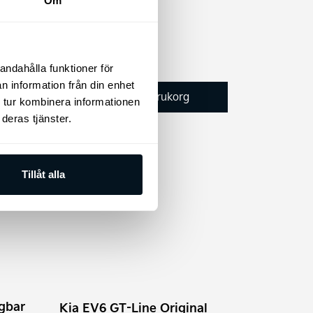
Om
1.995
kr
andahålla funktioner för
n information från din enhet
Lägg till i varukorg
 tur kombinera informationen
deras tjänster.
Tillåt alla
gbar
Kia EV6 GT-Line Original