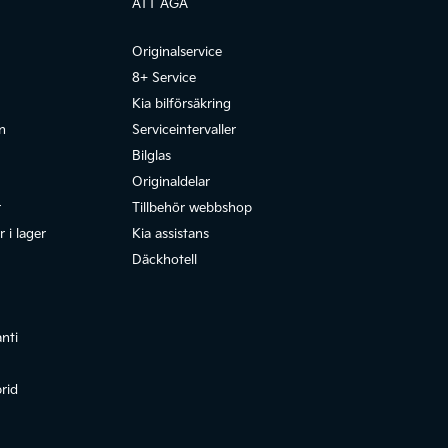
ATT ÄGA
Originalservice
8+ Service
Kia bilförsäkring
n
Serviceintervaller
Bilglas
Originaldelar
r
Tillbehör webbshop
 i lager
Kia assistans
Däckhotell
anti
rid