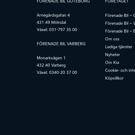
FÖRENADE BIL GÖTEBORG
FÖRETAGET
Arnegårdsgatan 4
Förenade Bil – 
431 49 Mölndal
Förenade Bil – 
Växel:
031-797 35 00
Förenade Bil – 
Om oss
FÖRENADE BIL VARBERG
Lediga tjänster
Nyheter
Monarkvägen 1
Om Kia
432 40 Varberg
Cookie- och inte
Växel:
0340-20 37 00
Köpvillkor