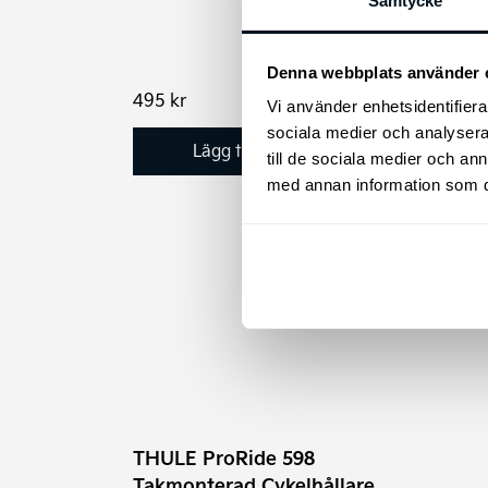
Samtycke
på
GT 2
prod
Vinte
Denna webbplats använder 
495
kr
42.9
Vi använder enhetsidentifierar
sociala medier och analysera 
Lägg till i varukorg
till de sociala medier och a
med annan information som du 
THULE ProRide 598
Takmonterad Cykelhållare