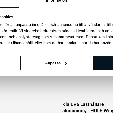
Information
1″ (däck+fälg+tpms)
låsmuttrar/hjulmuttrar med
uktsidan
nyckel.
rhjul Original Kia EV6 GT 21″
cookies
Prisintervall:
00
kr
–
44.900
kr
695
kr
e för att anpassa innehållet och annonserna till användarna, tillh
42.900 kr
vår trafik. Vi vidarebefordrar även sådana identifierare och anna
till
Välj alternativ
Lägg till i varukorg
nnons- och analysföretag som vi samarbetar med. Dessa kan i sin
44.900 kr
har tillhandahållit eller som de har samlat in när du har använt 
Den
Anpassa
här
produkten
har
flera
varianter.
De
Kia EV6 Lasthållare
olika
aluminium, THULE Win