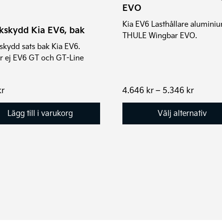
alternativen
EVO
kan
Kia EV6 Lasthållare alumini
väljas
kskydd Kia EV6, bak
THULE Wingbar EVO.
på
skydd sats bak Kia EV6.
produktsidan
r ej EV6 GT och GT-Line
Prisinte
kr
4.646
kr
–
5.346
kr
4.646 k
till
Lägg till i varukorg
Välj alternativ
5.346 k