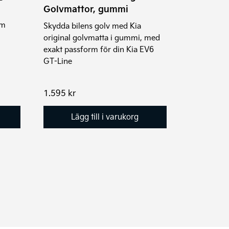
Golvmattor, gummi
um
Skydda bilens golv med Kia
original golvmatta i gummi, med
exakt passform för din Kia EV6
GT-Line
rvall:
1.595
kr
r
Lägg till i varukorg
r