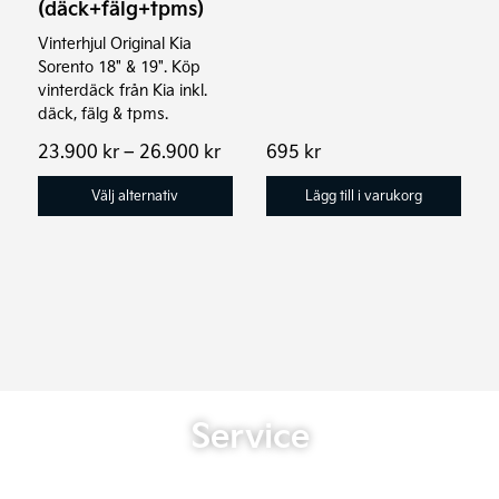
(däck+fälg+tpms)
på
Vinterhjul Original Kia
produktsidan
Sorento 18" & 19". Köp
vinterdäck från Kia inkl.
däck, fälg & tpms.
Prisintervall:
23.900
kr
–
26.900
kr
695
kr
23.900 kr
till
Välj alternativ
Lägg till i varukorg
26.900 kr
Service