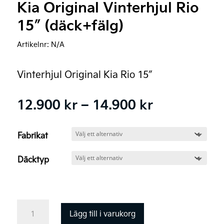
Kia Original Vinterhjul Rio
15″ (däck+fälg)
Artikelnr:
N/A
Vinterhjul Original Kia Rio 15″
Prisinterval
12.900
kr
–
14.900
kr
12.900 kr
till
Fabrikat
14.900 kr
Däcktyp
Kia
Lägg till i varukorg
Original