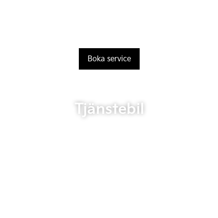
Boka service
Tjänstebil