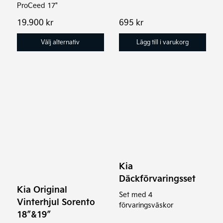
ProCeed 17"
19.900
kr
695
kr
Välj alternativ
Lägg till i varukorg
Den
här
produkten
har
flera
varianter.
Kia
De
Däckförvaringsset
olika
Kia Original
alternativen
Set med 4
Vinterhjul Sorento
förvaringsväskor
kan
18″&19″
väljas