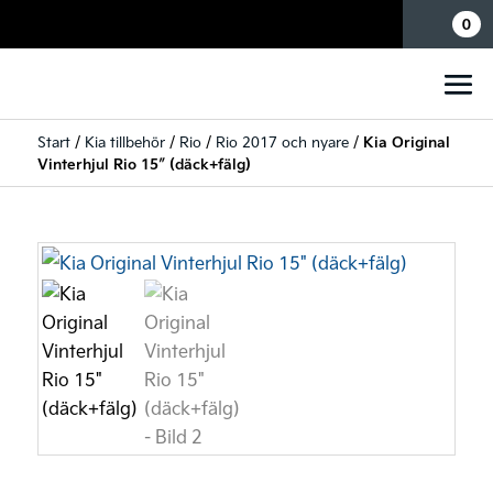
Mina sidor
0
Start
/
Kia tillbehör
/
Rio
/
Rio 2017 och nyare
/
Kia Original
Vinterhjul Rio 15″ (däck+fälg)