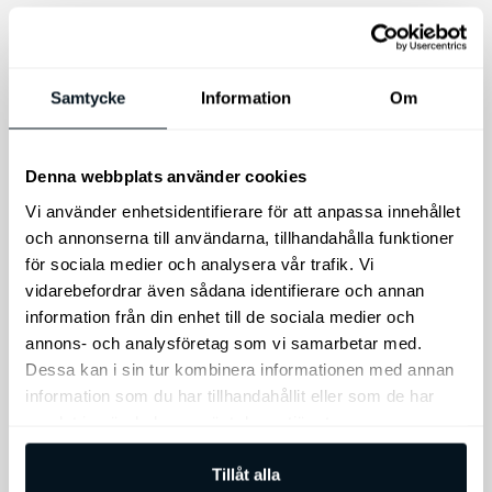
Lägg till i varukorg
Lägg till i varukorg
Samtycke
Information
Om
Denna webbplats använder cookies
Vi använder enhetsidentifierare för att anpassa innehållet
och annonserna till användarna, tillhandahålla funktioner
för sociala medier och analysera vår trafik. Vi
vidarebefordrar även sådana identifierare och annan
Kia Nödhammare
Kia Rio Original
information från din enhet till de sociala medier och
Textilgolvmattor,
Nödhammare med
annons- och analysföretag som vi samarbetar med.
standard
bältesskärare.
Dessa kan i sin tur kombinera informationen med annan
Textilmattor standard.
information som du har tillhandahållit eller som de har
samlat in när du har använt deras tjänster.
345
kr
695
kr
Lägg till i varukorg
Lägg till i varukorg
Tillåt alla