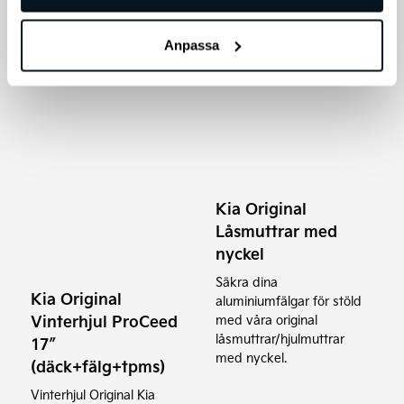
Anpassa
Den
här
produkten
har
flera
varianter.
Kia Original
De
Låsmuttrar med
olika
nyckel
alternativen
Säkra dina
kan
Kia Original
aluminiumfälgar för stöld
väljas
Vinterhjul ProCeed
med våra original
på
låsmuttrar/hjulmuttrar
17″
produktsidan
med nyckel.
(däck+fälg+tpms)
Vinterhjul Original Kia