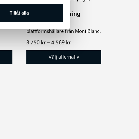
rlack.
Cykelhållare för
på
dragkroksmontering
Tillåt alla
produktsidan
Enkel och smidig
plattformshållare från Mont Blanc.
Prisintervall:
3.750
kr
–
4.569
kr
3.750 kr
till
Välj alternativ
4.569 kr