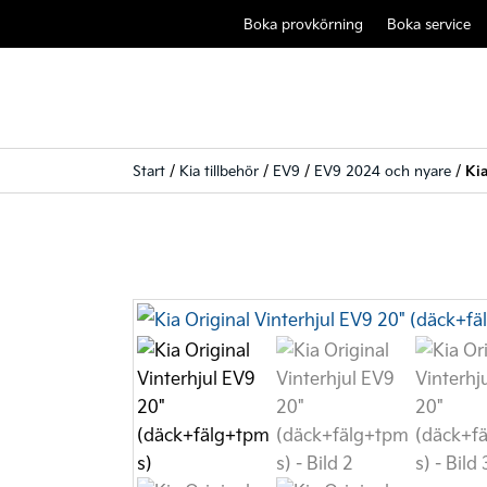
Boka provkörning
Boka service
Start
/
Kia tillbehör
/
EV9
/
EV9 2024 och nyare
/
Ki