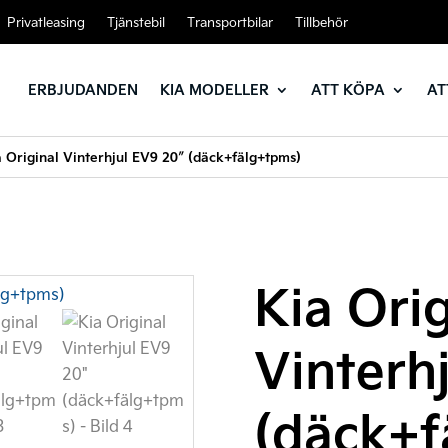
Privatleasing
Tjänstebil
Transportbilar
Tillbehör
ERBJUDANDEN
KIA MODELLER
ATT KÖPA
AT
a Original Vinterhjul EV9 20″ (däck+fälg+tpms)
Kia Orig
Vinterh
(däck+f