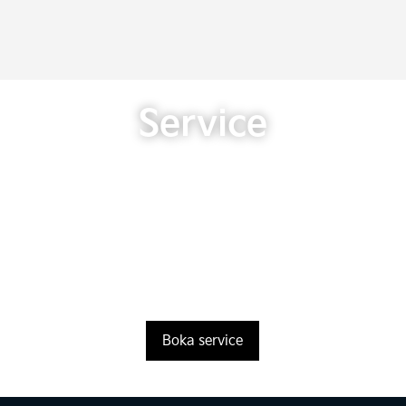
Service
Boka service