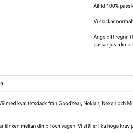
EV9
Alltid 100% passfo
20"
(däck+fälg+tpms)
Vi skickar normal
mängd
Ange ditt regnr. i
passar just din bil
on
a EV9 med kvalitetsdäck från GoodYear, Nokian, Nexen och Mi
är länken mellan din bil och vägen. Vi ställer lika höga krav 