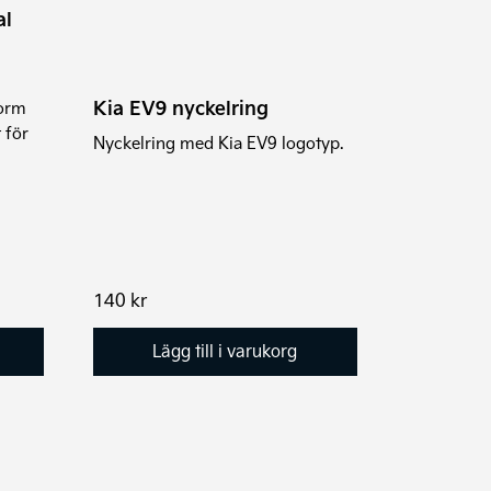
al
Kia EV9 nyckelring
form
 för
Nyckelring med Kia EV9 logotyp.
140
kr
Lägg till i varukorg