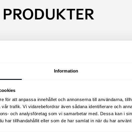
 PRODUKTER
Information
cookies
e för att anpassa innehållet och annonserna till användarna, tillh
vår trafik. Vi vidarebefordrar även sådana identifierare och anna
Kia Original Lackstift
nnons- och analysföretag som vi samarbetar med. Dessa kan i sin
har tillhandahållit eller som de har samlat in när du har använt 
Enkelt att använda med pense
locket, innehåller 2 burkar v
Torkarblad Original,