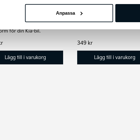
en med färg och en med kla
uta
Anpassa
a inte dålig sikt, köp original
orkarblad för bakrutan! Exakt
orm för din Kia-bil.
kr
349
kr
Lägg till i varukorg
Lägg till i varukorg