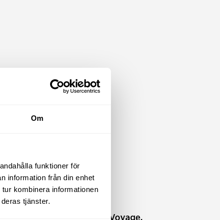
Den
Rea!
här
produkten
Om
har
flera
varianter.
De
andahålla funktioner för
n information från din enhet
olika
 tur kombinera informationen
alternativen
deras tjänster.
l i
kan
arav
Mont Blanc TowVoyage,
väljas