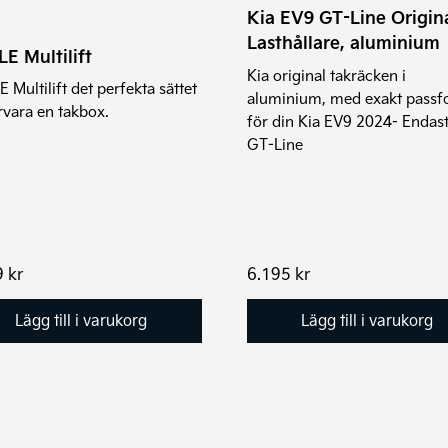
Kia EV9 GT-Line Origin
Lasthållare, aluminium
E Multilift
Kia original takräcken i
 Multilift det perfekta sättet
aluminium, med exakt pass
örvara en takbox.
för din Kia EV9 2024- Endast
GT-Line
9
kr
6.195
kr
Lägg till i varukorg
Lägg till i varukorg