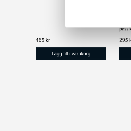
bakr
Risker
Kia t
passf
465
kr
295
Lägg till i varukorg