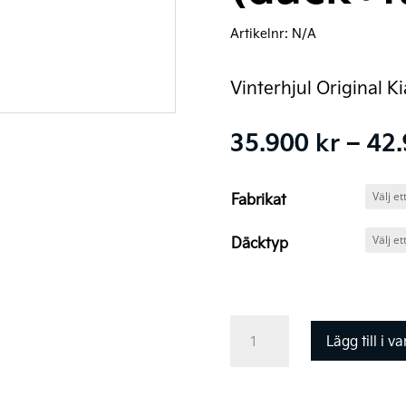
Artikelnr:
N/A
Vinterhjul Original K
35.900
kr
–
42
Fabrikat
Däcktyp
Kia
Lägg till i v
Original
Vinterhjul