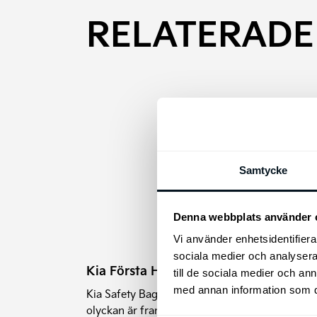
RELATERADE
Samtycke
Denna webbplats använder 
Vi använder enhetsidentifierar
sociala medier och analysera 
Kia Första Hjälpen Paket
till de sociala medier och a
med annan information som du 
Kia Safety Bag - var förberedd om
olyckan är framme.
Kia 