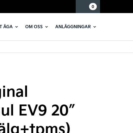
Mina sidor
0
T ÄGA
OM OSS
ANLÄGGNINGAR
inal
jul EV9 20″
älg+tpms)