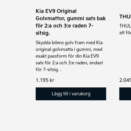
Kia EV9 Original
THUL
Golvmattor, gummi sats bak
för 2:a och 3:e raden 7-
THULE
sitsig.
att f
Skydda bilens golv fram med Kia
original golvmatta i gummi, med
exakt passform för din Kia EV9
sats för 2:a och 3:e raden, endast
för 7-sitsig. .
1.195
kr
2.04
Lägg till i varukorg