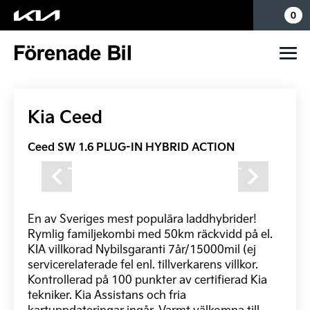
Mina sidor
0
Kia Ceed
Ceed SW 1.6 PLUG-IN HYBRID ACTION
Previous
Next
En av Sveriges mest populära laddhybrider!
Rymlig familjekombi med 50km räckvidd på el.
KIA villkorad Nybilsgaranti 7år/15000mil (ej
servicerelaterade fel enl. tillverkarens villkor.
Kontrollerad på 100 punkter av certifierad Kia
tekniker. Kia Assistans och fria
kartuppdateringar ingår. Varmt välkomna till