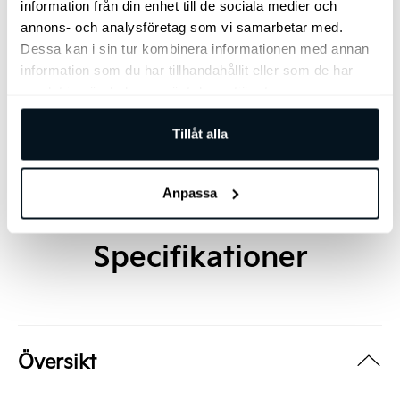
information från din enhet till de sociala medier och
annons- och analysföretag som vi samarbetar med.
Arnegårdsgatan 4, 431 49 Mölndal
Dessa kan i sin tur kombinera informationen med annan
information som du har tillhandahållit eller som de har
031 – 797 35 10
samlat in när du har använt deras tjänster.
Tillåt alla
Jag vill bli kontaktad av säljare
Anpassa
Specifikationer
Översikt