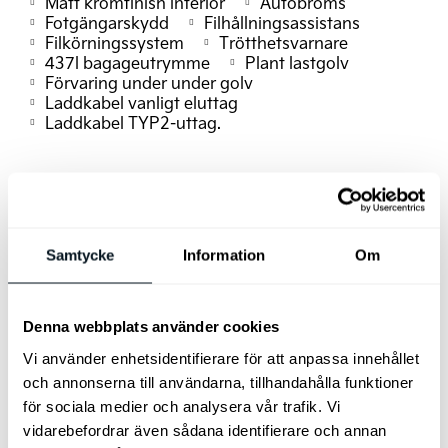
Matt kromfinish interiör
Autobroms
Fotgängarskydd
Filhållningsassistans
Filkörningssystem
Trötthetsvarnare
437l bagageutrymme
Plant lastgolv
Förvaring under under golv
Laddkabel vanligt eluttag
Laddkabel TYP2-uttag.
Samtycke
Information
Om
Denna webbplats använder cookies
Vi använder enhetsidentifierare för att anpassa innehållet
och annonserna till användarna, tillhandahålla funktioner
för sociala medier och analysera vår trafik. Vi
Bilen finns i Göteborg
vidarebefordrar även sådana identifierare och annan