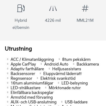
Hybrid
4226 mil
MML21M
el/bensin
Utrustning
ACC / Klimatanläggning
8tum pekskärm
Apple CarPlay
Android Auto
Backkamera
Adaptiv farthållare
Helljusassistans
Backsensorer
Eluppvärmd läderratt
Regnsensor
Elektrisk svankstöd
16tum aluminiumfälgar
LED-belsyning
LED-strålkastare
Mörktonade rutor
Elinfällbara backspeglar
Armstöd med förvaring
AUX- och USB-anslutning
USB-laddare