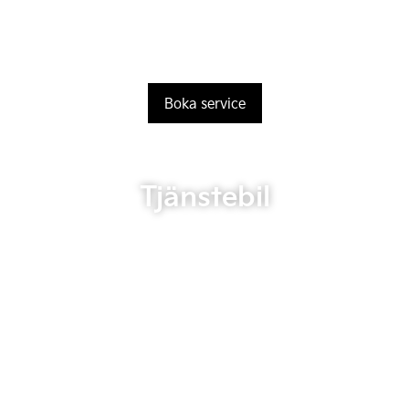
Boka service
Tjänstebil