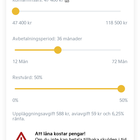
47 400 kr
118 500 kr
Avbetalningsperiod: 36 månader
12 Mån
72 Mån
Restvärd: 50%
0%
50%
Uppläggningsavgift 588 kr, aviavgift 59 kr och 6,25%
ränta.
Att låna kostar pengar!
Om du inte kan betala tillbaka skulden i tid