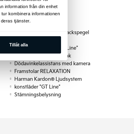
Regnsensor
n information från din enhet
Trötthetsvarnare
 tur kombinera informationen
Digital Key
deras tjänster.
ställbar i höjdled
Aut. avbländbar innerbackspegel
Elmanövrerad förarstol
Tillåt alla
Konstläder klädsel "GT Line"
Eluppvärmda platser bak
Dödavinkelassistans med kamera
Framstolar RELAXATION
Harman Kardon® Ljudsystem
konstläder "GT Line"
Stämningsbelysning