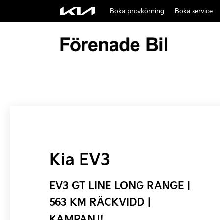
Boka provkörning
Boka service
Kia EV3
EV3 GT LINE LONG RANGE |
563 KM RÄCKVIDD |
KAMPANJ!