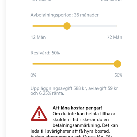
Avbetalningsperiod: 36 månader
12 Mån
72 Mån
Restvärd: 50%
0%
50%
Uppläggningsavgift 588 kr, aviavgift 59 kr
och 6,25% ränta.
Att låna kostar pengar!
Om du inte kan betala tillbaka
skulden i tid riskerar du en
betalningsanmärkning. Det kan
leda till svårigheter att få hyra bostad,
teckna abonnemang och få nya lån. För