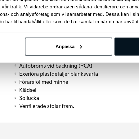
Bromsenergiåtervinning
vår trafik. Vi vidarebefordrar även sådana identifierare och anna
Takreling
nnons- och analysföretag som vi samarbetar med. Dessa kan i sin
Vätskekylt batteri
har tillhandahållit eller som de har samlat in när du har använt 
Passagerarstol
Trådlös mobilladdare med Qi-std
Elmanövrerad baklucka
Anpassa
LED bakljus (sida och baklucka)
V2L
Autobroms vid backning (PCA)
Exeriöra plastdetaljer blanksvarta
Förarstol med minne
Klädsel
Sollucka
Ventilerade stolar fram.