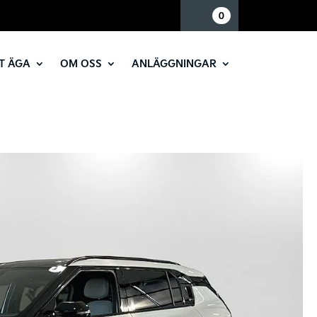
Mina sidor
0
T ÄGA
OM OSS
ANLÄGGNINGAR