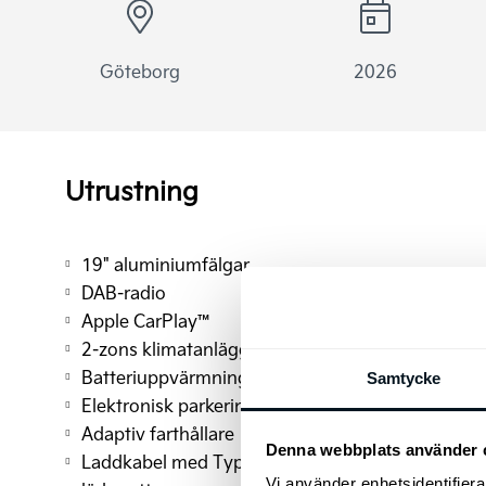
Göteborg
2026
Utrustning
19" aluminiumfälgar
DAB-radio
Apple CarPlay™
2-zons klimatanläggning
Batteriuppvärmningssystem
Samtycke
Elektronisk parkeringsbroms
Adaptiv farthållare
Denna webbplats använder 
Laddkabel med Typ 2 kontakt (3-fas)
Vi använder enhetsidentifierar