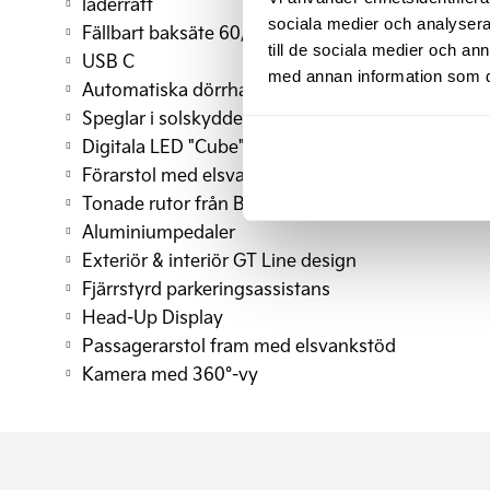
läderratt
sociala medier och analysera 
Fällbart baksäte 60/40
till de sociala medier och a
USB C
med annan information som du 
Automatiska dörrhandtag fram
Speglar i solskydden upplysta
Digitala LED "Cube" – strålkastare
Förarstol med elsvankstöd
Tonade rutor från B-stolpen
Aluminiumpedaler
Exteriör & interiör GT Line design
Fjärrstyrd parkeringsassistans
Head-Up Display
Passagerarstol fram med elsvankstöd
Kamera med 360°-vy