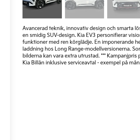
Avancerad teknik, innovativ design och smarta lös
en smidig SUV-design. Kia EV3 personifierar visi
funktioner med ren körglädje. En imponerande hel
laddning hos Long Range-modellversionerna. Som al
bilderna kan vara extra utrustad. *** Kampanjpris p
Kia Billån inklusive serviceavtal - exempel på må