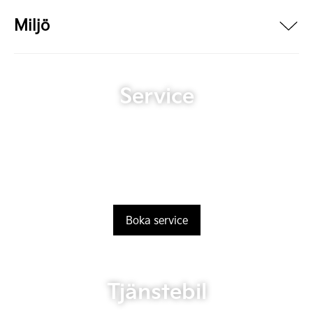
Miljö
Service
Boka service
Tjänstebil