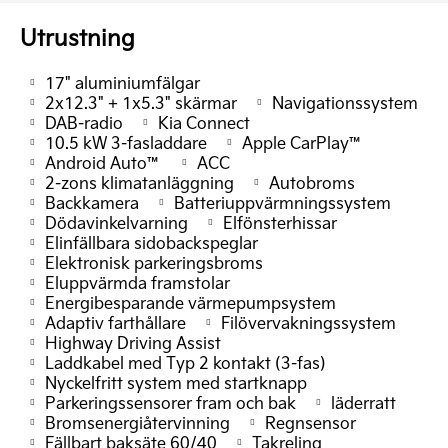
Utrustning
17" aluminiumfälgar
2x12.3" + 1x5.3" skärmar
Navigationssystem
DAB-radio
Kia Connect
10.5 kW 3-fasladdare
Apple CarPlay™
Android Auto™
ACC
2-zons klimatanläggning
Autobroms
Backkamera
Batteriuppvärmningssystem
Dödavinkelvarning
Elfönsterhissar
Elinfällbara sidobackspeglar
Elektronisk parkeringsbroms
Eluppvärmda framstolar
Energibesparande värmepumpsystem
Adaptiv farthållare
Filövervakningssystem
Highway Driving Assist
Laddkabel med Typ 2 kontakt (3-fas)
Nyckelfritt system med startknapp
Parkeringssensorer fram och bak
läderratt
Bromsenergiåtervinning
Regnsensor
Fällbart baksäte 60/40
Takreling