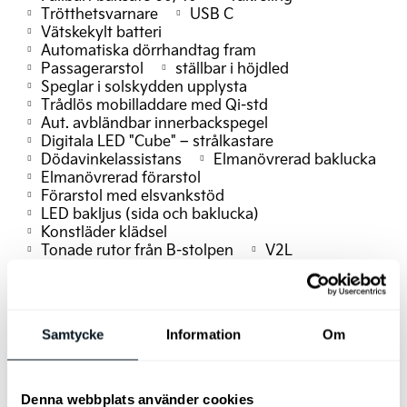
Trötthetsvarnare
USB C
Vätskekylt batteri
Automatiska dörrhandtag fram
Passagerarstol
ställbar i höjdled
Speglar i solskydden upplysta
Trådlös mobilladdare med Qi-std
Aut. avbländbar innerbackspegel
Digitala LED "Cube" – strålkastare
Dödavinkelassistans
Elmanövrerad baklucka
Elmanövrerad förarstol
Förarstol med elsvankstöd
LED bakljus (sida och baklucka)
Konstläder klädsel
Tonade rutor från B-stolpen
V2L
Eluppvärmda ytterplatser bak.
Samtycke
Information
Om
Denna webbplats använder cookies