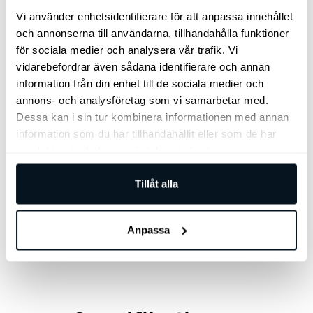
Vi använder enhetsidentifierare för att anpassa innehållet
och annonserna till användarna, tillhandahålla funktioner
för sociala medier och analysera vår trafik. Vi
vidarebefordrar även sådana identifierare och annan
information från din enhet till de sociala medier och
annons- och analysföretag som vi samarbetar med.
Bilen finns i Göteborg
Dessa kan i sin tur kombinera informationen med annan
information som du har tillhandahållit eller som de har
samlat in när du har använt deras tjänster.
Arnegårdsgatan 4, 431 49 Mölndal
Tillåt alla
031 – 797 35 10
Anpassa
Jag vill bli kontaktad av säljare