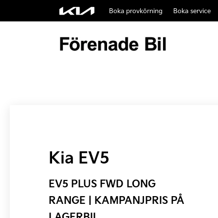
Boka provkörning
Boka service
Kia EV5
EV5 PLUS FWD LONG
RANGE | KAMPANJPRIS PÅ
LAGERBIL