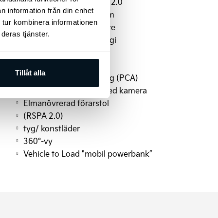
Highway Driving Assist 2.0
n information från din enhet
Parkeringssensorer fram
 tur kombinera informationen
LED reflektorstrålkastare
deras tjänster.
Rattpaddlar bromsenergi
Takreling
USB C
Tillåt alla
Autobroms vid backning (PCA)
Dödavinkelassistans med kamera
Elmanövrerad förarstol
(RSPA 2.0)
tyg/ konstläder
360°-vy
Vehicle to Load "mobil powerbank”