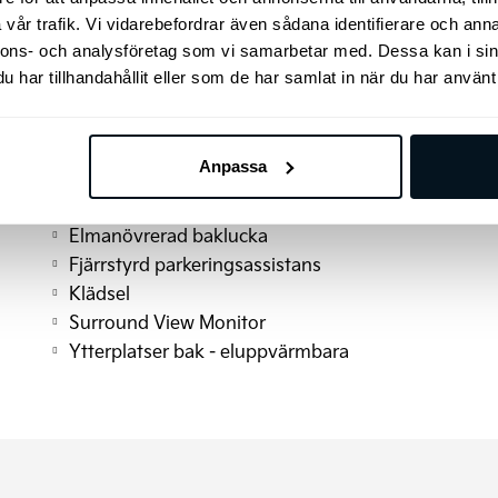
Filkörningssystem aktiv (LFA)
vår trafik. Vi vidarebefordrar även sådana identifierare och anna
Nyckelfritt system med startknapp
nnons- och analysföretag som vi samarbetar med. Dessa kan i sin
LED bakljus
har tillhandahållit eller som de har samlat in när du har använt 
Eluppvärmd ratt
Fällbart baksäte 60/40
Driver Attention Warning
Anpassa
(DC-laddning)
Dynamisk välkomstbelysning
Elmanövrerad baklucka
Fjärrstyrd parkeringsassistans
Klädsel
Surround View Monitor
Ytterplatser bak - eluppvärmbara