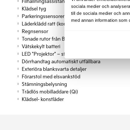
Filhållningsassistans aktiv (LKA)
sociala medier och analysera 
Klädsel tyg
till de sociala medier och a
Parkeringssensorer bak
med annan information som du 
Läderklädd ratt (konstläder)
Regnsensor
Tonade rutor från B-stolpen
Vätskekylt batteri
LED "Projektor" – stålkastare
Dörrhandtag automatiskt utfällbara
Exteriöra blanksvarta detaljer
Förarstol med elsvankstöd
Stämningsbelysning
Trådlös mobilladdare (Qi)
Klädsel- konstläder