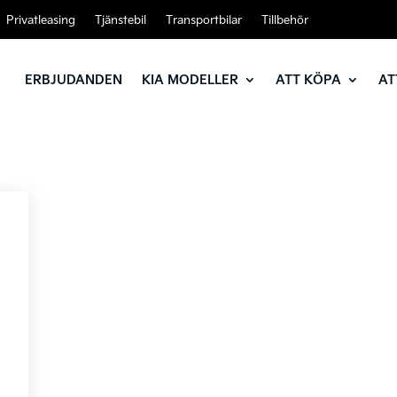
Privatleasing
Tjänstebil
Transportbilar
Tillbehör
ERBJUDANDEN
KIA MODELLER
ATT KÖPA
AT