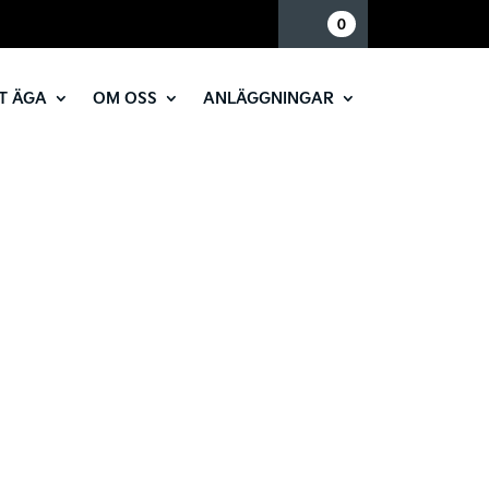
Mina sidor
0
T ÄGA
OM OSS
ANLÄGGNINGAR