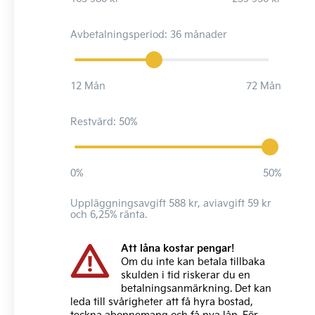
Avbetalningsperiod: 36 månader
12 Mån
72 Mån
Restvärd: 50%
0%
50%
Uppläggningsavgift 588 kr, aviavgift 59 kr
och 6,25% ränta.
Att låna kostar pengar!
Om du inte kan betala tillbaka
skulden i tid riskerar du en
betalningsanmärkning. Det kan
leda till svårigheter att få hyra bostad,
teckna abonnemang och få nya lån. För