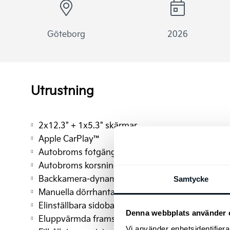
Göteborg
2026
Utrustning
2x12.3" + 1x5.3" skärmar
Apple CarPlay™
Autobroms fotgängare
Autobroms korsning
Backkamera-dynamisk projicering
Samtycke
Manuella dörrhantag
Elinställbara sidobackspeglar
Denna webbplats använder 
Eluppvärmda framstolar
Vi använder enhetsidentifierar