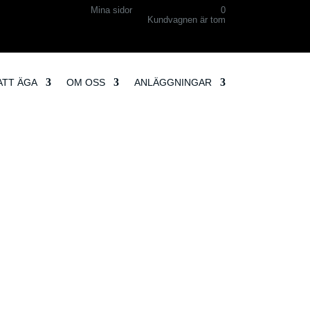
Mina sidor
0
Kundvagnen är tom
ATT ÄGA
OM OSS
ANLÄGGNINGAR