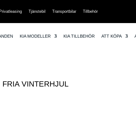
Privatleasing
Tjänstebil
Transportbilar
Tillbehör
ANDEN
KIA MODELLER
KIA TILLBEHÖR
ATT KÖPA
| FRIA VINTERHJUL