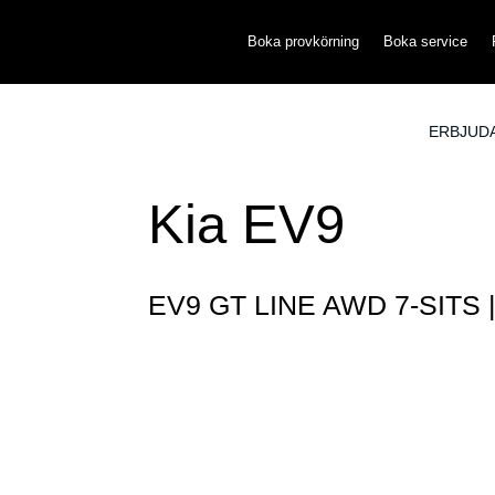
Boka provkörning
Boka service
ERBJUD
Kia EV9
EV9 GT LINE AWD 7-SITS 