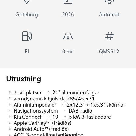
Göteborg
2026
Automat
El
0 mil
QMS612
Utrustning
7-sittplatser
21" aluminiumfälgar
aerodynamisk hjulsida 285/45 R21
Aluminiumpedaler
2x12.3" + 1x5.3" skärmar
Navigationssystem
DAB-radio
Kia Connect
10
5 kW 3-fasladdare
Apple CarPlay™ (trådlös)
Android Auto™(trådlös)
ACC. 3-zons klimatanläggning