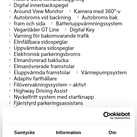
Digital innerbackspegel
Around View Monitor
Kamera med 360°-v
Autobroms vid backning
Autobroms bak
fram och sida
Batteriuppvärmningssystem
Veganläder GT Line
Digital Key
Varning för bakomvarande trafik
Elinfällbara sidospeglar
Uppvärmbara sidospeglar
Elektronisk parkeringsbroms
Elmanövrerad baklucka
Elmanövrerade framstolar
Eluppvärmda framstolar
Värmepumpsystem
Adaptiv farthållare
Filövervakningssystem – aktivt
Highway Driving Assist
Nyckelfritt system med startknapp
Fjärrstyrd parkeringsassistans
Parkeringssensorer fram
bak och sida
Digitala LED Matrix-strålkastare
Automatiskt helljus
Läderklädd ratt
Eluppvärmd ratt
Eljusterbar ratt
Samtycke
Information
Om
Rattpaddlar bromsenergiåtervinning