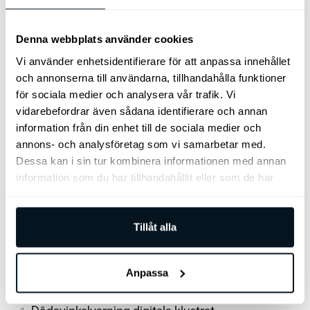
Ryggstöd bak - fäll-/delbart 60/40
Trailer Stability Assist
Trådlös mobilladdare - Qi-std
Denna webbplats använder cookies
Trötthetsvarnare
Ventilerade stolar fram
Förarstol med minne
Vi använder enhetsidentifierare för att anpassa innehållet
Förarstol med justering av sidostöd
och annonserna till användarna, tillhandahålla funktioner
Förarstol massage
för sociala medier och analysera vår trafik. Vi
Framstolar med RELAXATION-funktion
vidarebefordrar även sådana identifierare och annan
Vätskekylt batteri
information från din enhet till de sociala medier och
Upplyst Kia-logotyp i ratten
Eluppvärmda stolar ytterplats bak
annons- och analysföretag som vi samarbetar med.
Ventilerande stolar ytterplats bak
Dessa kan i sin tur kombinera informationen med annan
Blanksvarta plastdetaljer utsida
information som du har tillhandahållit eller som de har
Solskydd i bakdörrarna
Stämningsbelysning
samlat in när du har använt deras tjänster.
tonade rutor från B-stolpen
Vehicle to Load (V2L)
Exteriör i GT Line-utförande
Tillåt alla
interiör i GT Line-utförande
100 Nm extra för bättre prestanda
Head-Up Display
Meridian® ljudsystem
Anpassa
Sollucka fram
Glastak bak
Svart innertak och solskydd