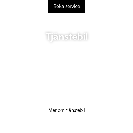
Boka service
Tjänstebil
Mer om tjänstebil