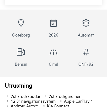
Göteborg
2026
Automat
Bensin
0 mil
QNF792
Utrustning
7st krockkuddar
7st krockgardiner
12.3" navigationssystem
Apple CarPlay™
Android Auto™
Kia Connect