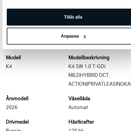
Reg.nr
Plats
Tillåt alla
QNF792
Göteborg
Fordonstyp
Märke
Anpassa
Kombi
Kia
Modell
Modellbeskrivning
K4
K4 SW 1.0 T-GDi
MILDHYBRID DCT
ACTION|PRIVATLEASINGK
Årsmodell
Växellåda
2026
Automat
Drivmedel
Hästkrafter
Bensin
120 hk