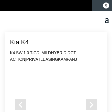
Mina sidor
0
Kia K4
K4 SW 1.0 T-GDi MILDHYBRID DCT
ACTION|PRIVATLEASINGKAMPANJ
Previous
Next