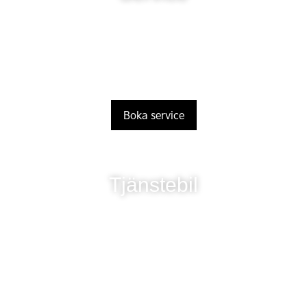
Boka service
Tjänstebil