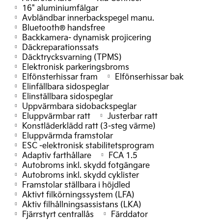
16" aluminiumfälgar
Avbländbar innerbackspegel manu.
Bluetooth® handsfree
Backkamera- dynamisk projicering
Däckreparationssats
Däcktrycksvarning (TPMS)
Elektronisk parkeringsbroms
Elfönsterhissar fram
Elfönserhissar bak
Elinfällbara sidospeglar
Elinställbara sidospeglar
Uppvärmbara sidobackspeglar
Eluppvärmbar ratt
Justerbar ratt
Konstläderklädd ratt (3-steg värme)
Eluppvärmda framstolar
ESC -elektronisk stabilitetsprogram
Adaptiv farthållare
FCA 1.5
Autobroms inkl. skydd fotgängare
Autobroms inkl. skydd cyklister
Framstolar ställbara i höjdled
Aktivt filkörningssystem (LFA)
Aktiv filhållningsassistans (LKA)
Fjärrstyrt centrallås
Färddator