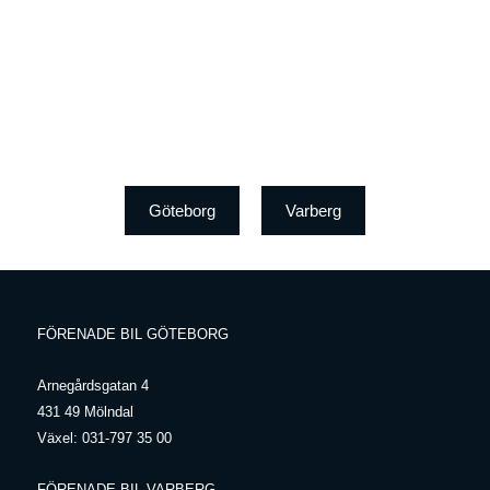
Göteborg
Varberg
FÖRENADE BIL GÖTEBORG
Arnegårdsgatan 4
431 49 Mölndal
Växel:
031-797 35 00
FÖRENADE BIL VARBERG