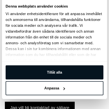
Denna webbplats använder cookies
Vi använder enhetsidentifierare för att anpassa innehållet
och annonserna till användarna, tillhandahålla funktioner
för sociala medier och analysera vår trafik. Vi
vidarebefordrar även sådana identifierare och annan
information från din enhet till de sociala medier och
annons- och analysföretag som vi samarbetar med.
Dessa kan i sin tur kombinera informationen med annan
information som du har tillhandahållit eller som de har
samlat in när du har använt deras tjänster.
Bilen finns i Göteborg
Tillåt alla
Arnegårdsgatan 4, 431 49 Mölndal
Anpassa
031 – 797 35 10
Jag vill bli kontaktad av säljare