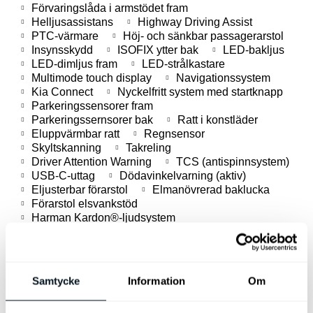
Förvaringslåda i armstödet fram
Helljusassistans
Highway Driving Assist
PTC-värmare
Höj- och sänkbar passagerarstol
Insynsskydd
ISOFIX ytter bak
LED-bakljus
LED-dimljus fram
LED-strålkastare
Multimode touch display
Navigationssystem
Kia Connect
Nyckelfritt system med startknapp
Parkeringssensorer fram
Parkeringssernsorer bak
Ratt i konstläder
Eluppvärmbar ratt
Regnsensor
Skyltskanning
Takreling
Driver Attention Warning
TCS (antispinnsystem)
USB-C-uttag
Dödavinkelvarning (aktiv)
Eljusterbar förarstol
Elmanövrerad baklucka
Förarstol elsvankstöd
Harman Kardon®-ljudsystem
Klädsel i konstläder
Mörktonade rutor från B-stolpen
Ventilerade framstolar
Eluppvärmda ytterplatser bak.
Samtycke
Information
Om