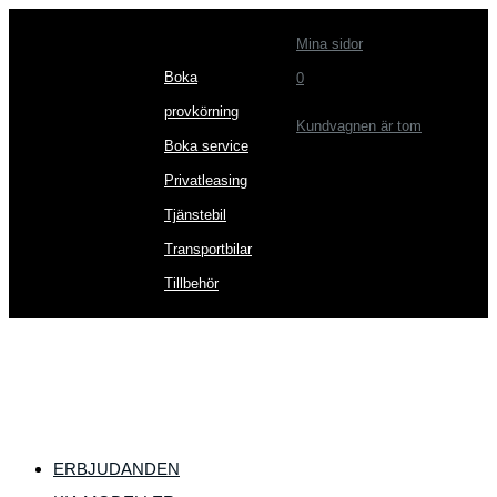
Mina sidor
Boka
0
provkörning
Kundvagnen är tom
Boka service
Privatleasing
Tjänstebil
Transportbilar
Tillbehör
ERBJUDANDEN