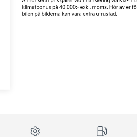
Annonserat pris gäller vid finansiering via Kia-Fi
klimatbonus på 40.000:- exkl. moms. Hör av er för 
bilen på bilderna kan vara extra utrustad.