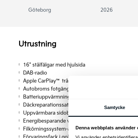
Göteborg
2026
Utrustning
16" stålfälgar med hjulsida
DAB-radio
Apple CarPlay™ trådlös
Autobroms fotgängare
Batteriuppvärmningssystem
Däckreparationssats
Samtycke
Uppvärmbara sidobackspeglar
Energibesparande värmepumpsystem
Denna webbplats använder 
Filkörningssystem-aktiv (LFA)
Förvaringsfack i golvet fram
Vi använder enhetsidentifierar