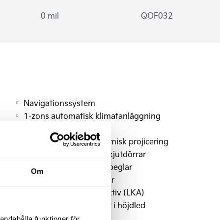
0 mil
QOF032
Navigationssystem
1-zons automatisk klimatanläggning
Armstöd förarstol
Backkamera med dynamisk projicering
Dubbla manuella sidoskjutdörrar
Elinställbara sidobackspeglar
Om
Eluppvärmda framstolar
Filhållningsassistans-aktiv (LKA)
Passargerarstol ställbar i höjdled
Immobilizer
andahålla funktioner för