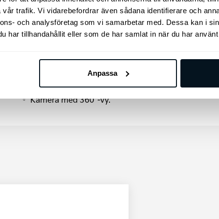
Klädsel – tyg
vår trafik. Vi vidarebefordrar även sådana identifierare och anna
Parkeringssensorer fram&bak
nnons- och analysföretag som vi samarbetar med. Dessa kan i sin
har tillhandahållit eller som de har samlat in när du har använt 
Bakre pardörrar
Rattpaddlar- bromsenergiåtervinning
USB C
Blinkers fram – LED
Anpassa
Krockkudde - mitten fram
Kamera med 360°-vy.