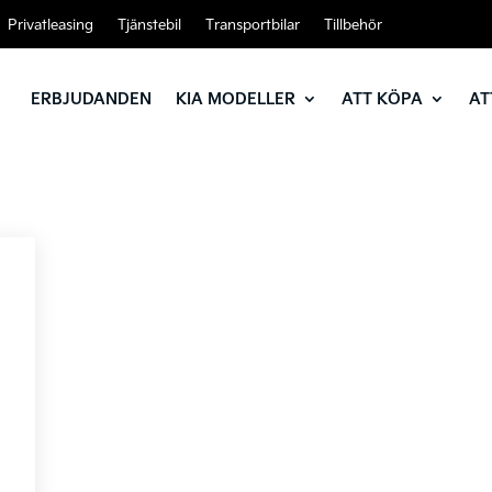
Privatleasing
Tjänstebil
Transportbilar
Tillbehör
ERBJUDANDEN
KIA MODELLER
ATT KÖPA
AT