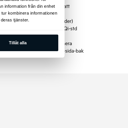
Manuell inställning av ratt
n information från din enhet
LED-bakljus
 tur kombinera informationen
deras tjänster.
Läderkläddratt (konstläder)
Trådlös mobilladdare - Qi-std
Vehicle to Load (V2L)
Dödavinkelvarning kamera
Tillåt alla
Parkeringssensor-fram-sida-bak