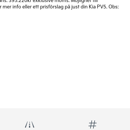
nans. 395.220kr exklusive moms. Möjlighet till
mer info eller ett prisförslag på just din Kia PV5. Obs: