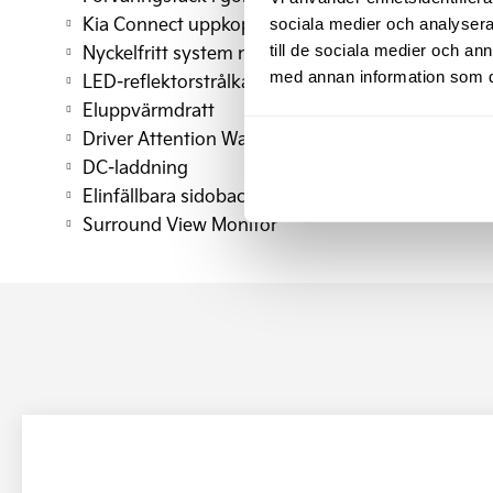
Kia Connect uppkoppling
sociala medier och analysera 
Nyckelfritt system med startknapp
till de sociala medier och a
med annan information som du 
LED-reflektorstrålkastare fram
Eluppvärmdratt
Driver Attention Warning
DC-laddning
Elinfällbara sidobackspeglar
Surround View Monitor