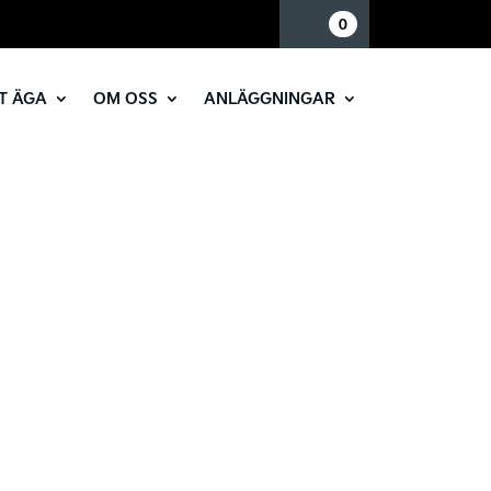
Mina sidor
0
T ÄGA
OM OSS
ANLÄGGNINGAR