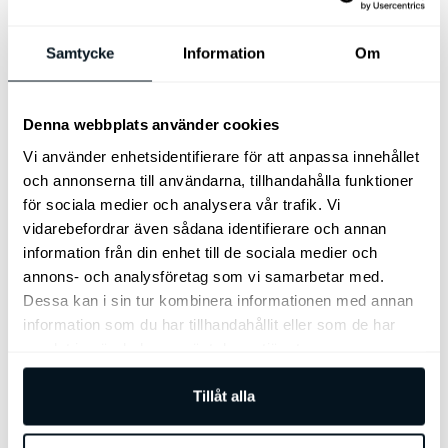
Servostyrning
Sidoairbags
Sidokrockgardiner
Skyltigenkänning
Solgardiner
Start-/stoppfunktion
Samtycke
Information
Om
Startspärr
Svensksåld
Sätesvärme (bak)
Sätesvärme (fram)
Taklucka
Tonade rutor
Touch-/Pekskärm
Trådlös telefonladdare
USB-uttag
Denna webbplats använder cookies
Ventilerade säten fram
Xenon (halvljus)
Vi använder enhetsidentifierare för att anpassa innehållet
Yttertemperaturmätare
och annonserna till användarna, tillhandahålla funktioner
för sociala medier och analysera vår trafik. Vi
vidarebefordrar även sådana identifierare och annan
information från din enhet till de sociala medier och
annons- och analysföretag som vi samarbetar med.
Dessa kan i sin tur kombinera informationen med annan
information som du har tillhandahållit eller som de har
samlat in när du har använt deras tjänster.
Tillåt alla