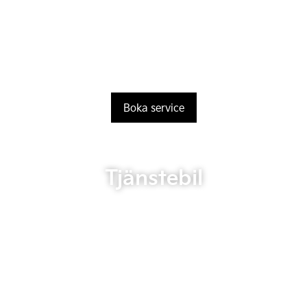
Boka service
Tjänstebil