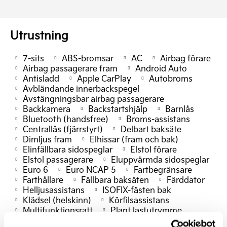
Utrustning
7-sits
ABS-bromsar
AC
Airbag förare
Airbag passagerare fram
Android Auto
Antisladd
Apple CarPlay
Autobroms
Avbländande innerbackspegel
Avstängningsbar airbag passagerare
Backkamera
Backstartshjälp
Barnlås
Bluetooth (handsfree)
Broms-assistans
Centrallås (fjärrstyrt)
Delbart baksäte
Dimljus fram
Elhissar (fram och bak)
Elinfällbara sidospeglar
Elstol förare
Elstol passagerare
Eluppvärmda sidospeglar
Euro 6
Euro NCAP 5
Fartbegränsare
Farthållare
Fällbara baksäten
Färddator
Helljusassistans
ISOFIX-fästen bak
Klädsel (helskinn)
Körfilsassistans
Multifunktionsratt
Plant lastutrymme
Rails
Rattvärme
Reservhjul