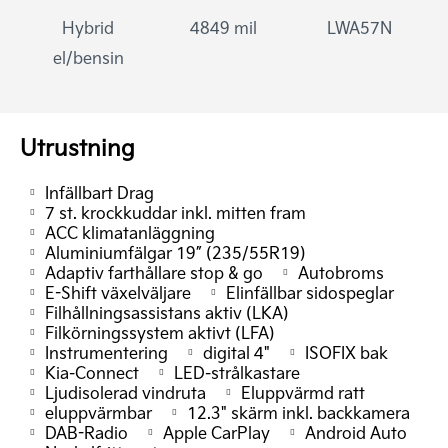
Hybrid
4849 mil
LWA57N
el/bensin
Utrustning
Infällbart Drag
7 st. krockkuddar inkl. mitten fram
ACC klimatanläggning
Aluminiumfälgar 19” (235/55R19)
Adaptiv farthållare stop & go
Autobroms
E-Shift växelväljare
Elinfällbar sidospeglar
Filhållningsassistans aktiv (LKA)
Filkörningssystem aktivt (LFA)
Instrumentering
digital 4"
ISOFIX bak
Kia-Connect
LED-strålkastare
Ljudisolerad vindruta
Eluppvärmd ratt
eluppvärmbar
12.3" skärm inkl. backkamera
DAB-Radio
Apple CarPlay
Android Auto