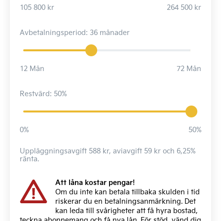
105 800 kr
264 500 kr
Avbetalningsperiod: 36 månader
12 Mån
72 Mån
Restvärd: 50%
0%
50%
Uppläggningsavgift 588 kr, aviavgift 59 kr och 6,25%
ränta.
Att låna kostar pengar!
Om du inte kan betala tillbaka skulden i tid
riskerar du en betalningsanmärkning. Det
kan leda till svårigheter att få hyra bostad,
teckna abonnemang och få nya lån. För stöd, vänd dig