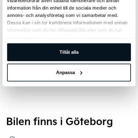
vidarebefordrar även sådana identifierare och annan
lårstödsförlängning
elsvankstöd
information från din enhet till de sociala medier och
Passagerarstol med elsvankstöd
annons- och analysföretag som vi samarbetar med.
Elmanövrerad ratt inkl minne
Dessa kan i sin tur kombinera informationen med annan
Ventilerade framstolar m.m.
information som du har tillhandahållit eller som de har
samlat in när du har använt deras tjänster.
Tillåt alla
Anpassa
Bilen finns i Göteborg