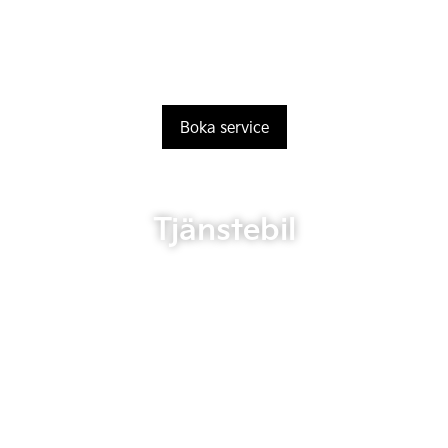
Boka service
Tjänstebil