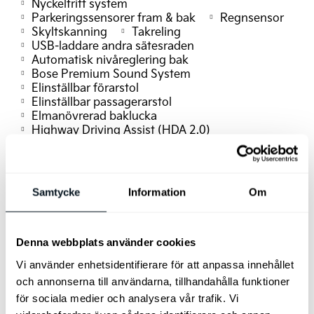
Nyckelfritt system
Parkeringssensorer fram & bak
Regnsensor
Skyltskanning
Takreling
USB-laddare andra sätesraden
Automatisk nivåreglering bak
Bose Premium Sound System
Elinställbar förarstol
Elinställbar passagerarstol
Elmanövrerad baklucka
Highway Driving Assist (HDA 2.0)
Interiör stämningsbelysning
Instrumentering digital 12.3"
Läderklädsel – Svart
Mörktonade rutor
Solgardiner (2:a raden)
Samtycke
Information
Om
Trådlös mobilladdare Qi-standard
Eluppvärmda yttre sittplatser bak
Aluminiumpedaler
Around View Monitor
Kamera med 360°-vy
Denna webbplats använder cookies
Autobroms vid backning (PCA)
Vi använder enhetsidentifierare för att anpassa innehållet
Dödavinkelvarning med bild
och annonserna till användarna, tillhandahålla funktioner
Fingerskanning för inställningar
Fjärrstyrd parkeringsassistans
för sociala medier och analysera vår trafik. Vi
Förarstol med minnesfunktion