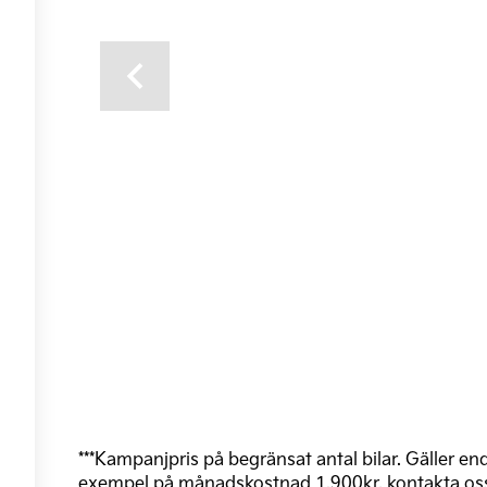
Previous
***Kampanjpris på begränsat antal bilar. Gäller enda
exempel på månadskostnad 1.900kr, kontakta oss f