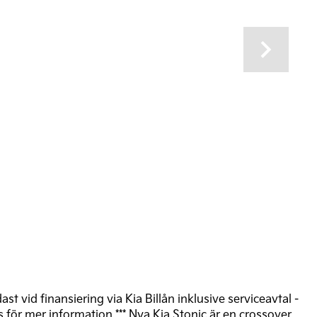
Next
st vid finansiering via Kia Billån inklusive serviceavtal -
ör mer information *** Nya Kia Stonic är en crossover