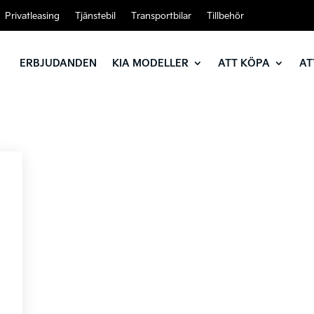
Privatleasing
Tjänstebil
Transportbilar
Tillbehör
ERBJUDANDEN
KIA MODELLER
ATT KÖPA
AT