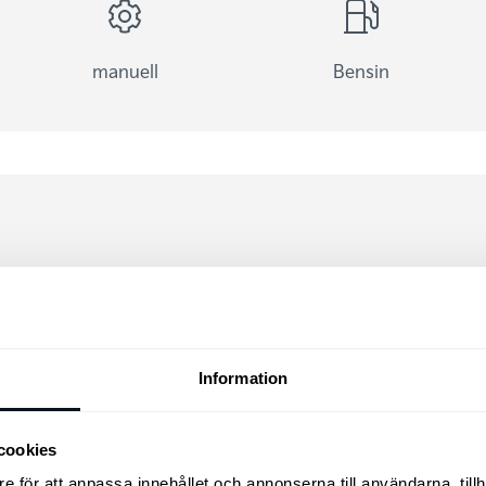
manuell
Bensin
Information
teborg
cookies
e för att anpassa innehållet och annonserna till användarna, tillh