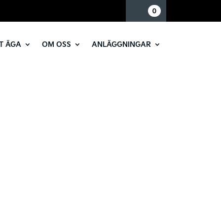
Mina sidor
0
T ÄGA
OM OSS
ANLÄGGNINGAR