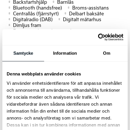
Backstartshjälp
Barnlås
Bluetooth (handsfree)
Broms-assistans
Centrallås (fjärrstyrt)
Delbart baksäte
Digitalradio (DAB)
Digitalt mätarhus
Dimljus fram
Förarsäte eljusterbart med minne
Elinfällbara sidospeglar
Elstol passagerare
Eluppvärmda sidospeglar
Elektrisk baklucka
Euro 6
Euro NCAP 5
Fartbegränsare
Samtycke
Information
Om
Adaptiv farthållare
Fotgängardetektion
Fällbara baksäten
Färddator
GPS
Head up-display
Helljusassistans
ISOFIX-fästen bak
Keyless Nyckelfri Start
Denna webbplats använder cookies
Körfilsassistans
LED Strålkastare
Ljussensor
Läslampa
Multifunktionsratt
Vi använder enhetsidentifierare för att anpassa innehållet
Nödsamtal
Panoramaglastak öppningsbart
och annonserna till användarna, tillhandahålla funktioner
Rails
Rattvärme
Regnsensor
för sociala medier och analysera vår trafik. Vi
Servostyrning
Sidoairbags
vidarebefordrar även sådana identifierare och annan
Sidokrockgardiner
Skyltigenkänning
information från din enhet till de sociala medier och
Sätesvärme fram & bak
Uppvärmda vindrutetorkare
USB-uttag
annons- och analysföretag som vi samarbetar med.
Filassistans
Dessa kan i sin tur kombinera informationen med annan